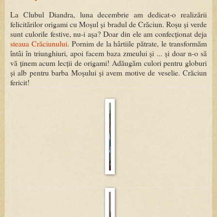
La Clubul Diandra, luna decembrie am dedicat-o realizării
felicitărilor origami cu Moșul și bradul de Crăciun. Roșu și verde
sunt culorile festive, nu-i așa? Doar din ele am confecționat deja
steaua Crăciunului
. Pornim de la hârtiile pătrate, le transformăm
întâi în triunghiuri, apoi facem baza zmeului și ... și doar n-o să
vă ținem acum lecții de origami! Adăugăm culori pentru globuri
și alb pentru barba Moșului și avem motive de veselie. Crăciun
fericit!