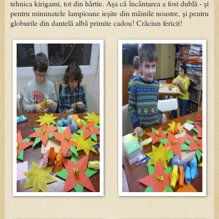
tehnica kirigami, tot din hârtie. Așa că încântarea a fost dublă - și
pentru minunatele lampioane ieșite din mâinile noastre, și pentru
globurile din dantelă albă primite cadou! Crăciun fericit!