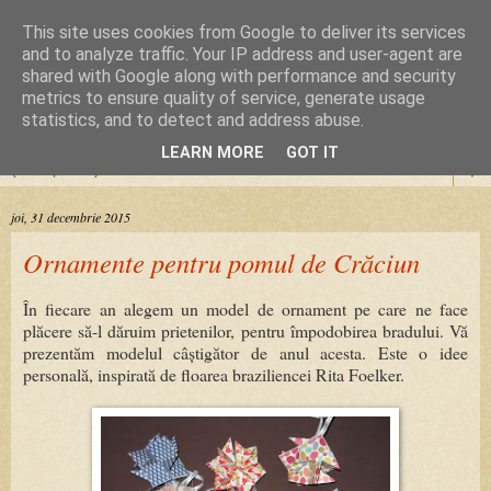
This site uses cookies from Google to deliver its services
Cursuri Origami
and to analyze traffic. Your IP address and user-agent are
shared with Google along with performance and security
metrics to ensure quality of service, generate usage
Dragoste de la prima pliere
statistics, and to detect and address abuse.
LEARN MORE
GOT IT
▼
joi, 31 decembrie 2015
Ornamente pentru pomul de Crăciun
În fiecare an alegem un model de ornament pe care ne face
plăcere să-l dăruim prietenilor, pentru împodobirea bradului. Vă
prezentăm modelul câștigător de anul acesta. Este o idee
personală, inspirată de floarea braziliencei Rita Foelker.