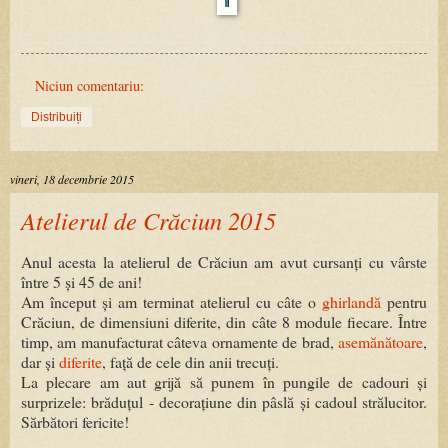
Niciun comentariu:
Distribuiți
vineri, 18 decembrie 2015
Atelierul de Crăciun 2015
Anul acesta la atelierul de Crăciun am avut cursanți cu vârste
între 5 și 45 de ani!
Am început și am terminat atelierul cu câte o
ghirlandă
pentru
Crăciun, de dimensiuni diferite, din câte 8 module fiecare. Între
timp, am manufacturat câteva ornamente de brad,
asemănătoare
,
dar și
diferite
, față de cele din anii trecuți.
La plecare am aut grijă să punem în pungile de cadouri și
surprizele: brăduțul - decorațiune din pâslă și cadoul strălucitor.
Sărbători fericite!