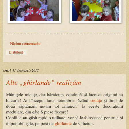
Niciun comentariu:
Distribuiți
vineri, 11 decembrie 2015
Alte „ghirlande” realizăm
Mânuțele micuțe, dar hărnicuțe, continuă să lucreze origami cu
bucurie! Am început luna noiembrie făcând
steluțe
și timp de
două săptămâni ne-am tot „muncit” la aceste decorațiuni
modulare, din câte 8 piese fiecare!
Copiii le-au găsit rapid o utilitate: vor să le folosească pentru a-și
împodobi ușile, pe post de
ghirlande
de Crăciun.