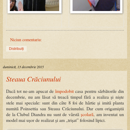
Niciun comentariu:
Distribuiți
duminică, 13 decembrie 2015
Steaua Crăciunului
Dacă tot ne-am apucat de
împodobit
casa pentru sărbătorile din
decembrie, nu am lăsat să treacă timpul fără a realiza și niște
stele mai speciale: sunt din câte 8 foi de hârtie și imită planta
numită Poinsettia sau Steaua Crăciunului. Dar cum origamiștii
de la Clubul Diandra nu sunt de vârstă
școlară
, am inventat un
model mai ușor de realizat și am „trișat” folosind lipici.