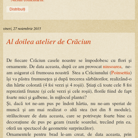
Distribuiți
vineri, 27 noiembrie 2015
Al doilea atelier de Crăciun
De fiecare Crăciun casele noastre se împodobesc cu flori și
ornamente. De data aceasta, după ce am provocat
ninsoarea
, ne-
am asigurat că frumoasa noastră Stea a Crăciunului (
Poinsettia
)
își va păstra frumusețea și după trecerea sărbătorilor, realizând-o
din hârtie colorată (4 foi verzi și 4 roșii). Știați că toate cele 8 foi
reprezintă frunze (și cele verzi și cele roșii), florile fiind de fapt
foarte mici și galbene, în mijlocul plantei?
Și, dacă tot ne-am pus pe îndoit hârtia, nu ne-am speriat de
muncă și am mai realizat o altă stea (tot din 8 module),
strălucitoare de data aceasta, care se potrivește foarte bine ca
decorațiune de pus pe geam (razele soarelui, trecând prin ea,
oferă un spectacol de geometrie surprinzător).
Ornamentele pentru brad le-am creat, de data aceasta, prin