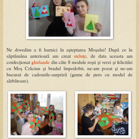
Ne dovedim a fi harnici în așteptarea Moșului! După ce în
săptămâna anterioară am creat
steluțe
, de data aceasta am
confecționat
ghirlande
din câte 8 module roșii și verzi și felicitări
cu Moș Crăciun și bradul împodobit, ne-am pozat și ne-am
bucurat de cadourile-surpriză (gume de șters cu model de
sărbătoare).