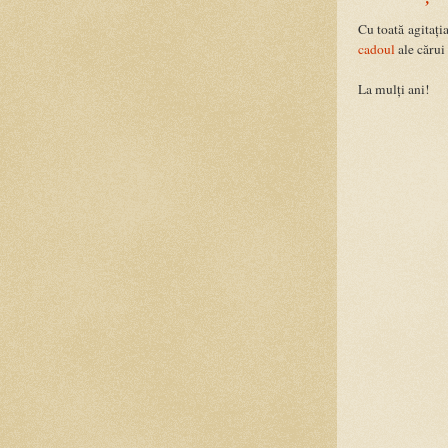
Cu toată agitația
cadoul
ale cărui
La mulți ani!