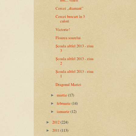
Cercei „diamant”
Cercei brocart în 3
culori
Victorie!
Floarea soarelui
Școala altfel 2013 - ziua
3
Școala altfel 2013 - ziua
2
Școala altfel 2013 - ziua
1
Dragonul Mariei
martie
(17)
►
februarie
(14)
►
ianuarie
(12)
►
2012
(224)
►
2011
(113)
►