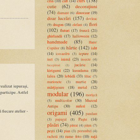
curs
(138)
crin
(10)
cub
(14)
cutie
(62)
decoraţiuni
(74)
dinozaur
(19)
diamant
(6)
doar lucrări
(157)
dovleac
flori
dragon
(16)
(9)
elefant
(4)
(102)
fluturi
(17)
frunză
(21)
ghirlandă
(17)
halloween
(12)
handmade
(85)
Hanu'
hârtie
(142)
iaht
Copiilor
(8)
(14)
iepure
(14)
icosaedru
(3)
inimă
(23)
inel
(3)
insecte
(4)
jucărie
(14)
începători
(1)
kirigami
(22)
kusudama
(18)
lalea
(20)
lebădă
(33)
liliac
(7)
martie
(28)
marionete
(3)
ealizat iepurași,
mărţişoare
(18)
metal
(12)
 participe. Astfel
modular
(196)
morișcă
multicolor
(30)
Muzeul
(5)
Antipa
(30)
nuferi
(12)
 fiecare atelier -
origami
(405)
pandant
Paşte
(14)
(3)
papagal
(8)
păsări
(74)
pătrat
(4)
păun
(7)
peşti
(14)
pian
(3)
porumbel
(4)
rame foto
(10)
raţă
rachetă
(6)