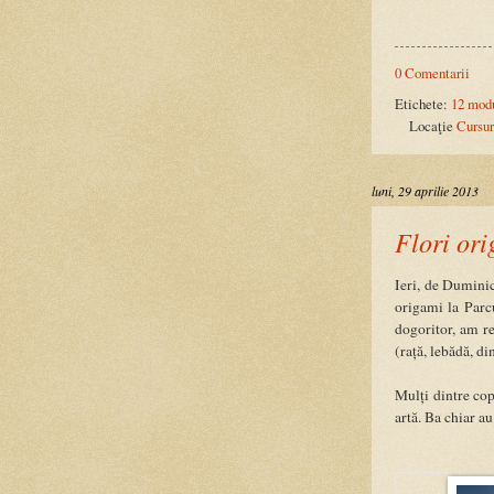
0 Comentarii
Etichete:
12 mod
Locaţie
Cursur
luni, 29 aprilie 2013
Flori ori
Ieri, de Duminic
origami la Parc
dogoritor, am re
(rață, lebădă, din
Mulți dintre cop
artă. Ba chiar au