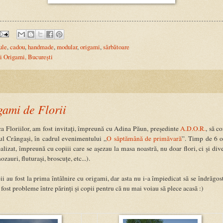
ule
,
cadou
,
handmade
,
modular
,
origami
,
sărbătoare
i Origami, București
gami de Florii
a Floriilor, am fost invitați, împreună cu Adina Păun, președinte
A.D.O.R.
, să c
ul Crângași, în cadrul evenimentului „
O săptămână de primăvară
”. Timp de 6 o
alizat, împreună cu copiii care se așezau la masa noastră, nu doar flori, ci și dive
ozauri, fluturași, broscuțe, etc...).
ii au fost la prima întâlnire cu origami, dar asta nu i-a împiedicat să se îndrăgos
 fost probleme între părinți și copii pentru că nu mai voiau să plece acasă :)