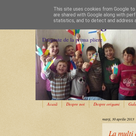
This site uses cookies from Google to d
are shared with Google along with perf
Cursuri Origami
statistics, and to detect and address 
Dragoste de la prima pliere
Acasă
Despre noi
Despre origami
Gale
marți, 30 aprilie 2013
La mulți 