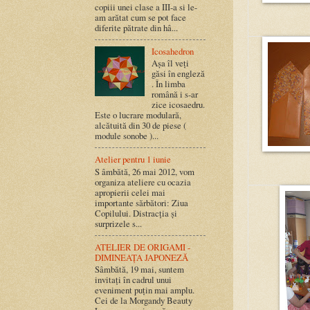
copiii unei clase a III-a si le-
am arătat cum se pot face
diferite pătrate din hâ...
Icosahedron
Așa îl veți
găsi în engleză
. În limba
română i s-ar
zice icosaedru.
Este o lucrare modulară,
alcătuită din 30 de piese (
module sonobe )...
Atelier pentru 1 iunie
S âmbătă, 26 mai 2012, vom
organiza ateliere cu ocazia
apropierii celei mai
importante sărbători: Ziua
Copilului. Distracția și
surprizele s...
ATELIER DE ORIGAMI -
DIMINEAȚA JAPONEZĂ
Sâmbătă, 19 mai, suntem
invitați în cadrul unui
eveniment puțin mai amplu.
Cei de la Morgandy Beauty