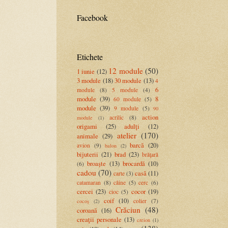
Facebook
Etichete
12 module
(50)
1 iunie
(12)
3 module
(18)
30 module
(13)
4
6
module
(8)
5 module
(4)
module
(39)
8
60 module
(5)
module
(39)
9 module
(5)
90
action
acrilic
(8)
module
(1)
origami
(25)
adulţi
(12)
atelier
(170)
animale
(29)
barcă
(20)
avion
(9)
balon
(2)
bijuterii
(21)
brad
(23)
brăţară
broaşte
(13)
brocardă
(10)
(6)
cadou
(70)
casă
(11)
carte
(3)
catamaran
(8)
câine
(5)
cerc
(6)
cercei
(23)
cocor
(19)
cioc
(5)
coif
(10)
colier
(7)
cocoș
(2)
Crăciun
(48)
coroană
(16)
creaţii personale
(13)
creion
(1)