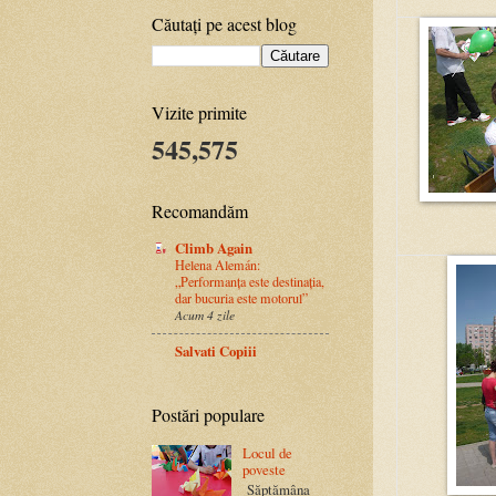
Căutați pe acest blog
Vizite primite
545,575
Recomandăm
Climb Again
Helena Alemán:
„Performanța este destinația,
dar bucuria este motorul”
Acum 4 zile
Salvati Copiii
Postări populare
Locul de
poveste
Săptămâna