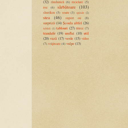
(32)
rândunică
(6)
reciclare
(5)
sărbătoare
(103)
roz
(6)
shuriken
(5)
soare
(3)
spirale
(2)
stea
(46)
suport ou
(8)
surpriză
(14)
Școala altfel
(26)
tablouri
(27)
titirez
(7)
tabără
(1)
trandafir
(19)
umflat
(10)
util
(20)
vază
(17)
verde
(15)
video
vulpe
(13)
(7)
vrăjitoare
(4)