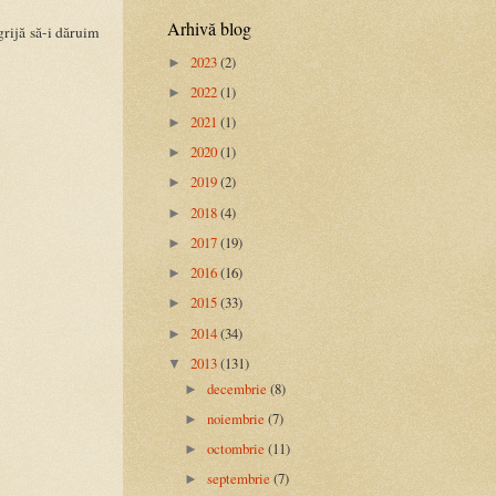
Arhivă blog
 grijă să-i dăruim
2023
(2)
►
2022
(1)
►
2021
(1)
►
2020
(1)
►
2019
(2)
►
2018
(4)
►
2017
(19)
►
2016
(16)
►
2015
(33)
►
2014
(34)
►
2013
(131)
▼
decembrie
(8)
►
noiembrie
(7)
►
octombrie
(11)
►
septembrie
(7)
►