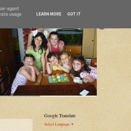
user-agent
erate usage
LEARN MORE
GOT IT
Google Translate
Select Language
▼