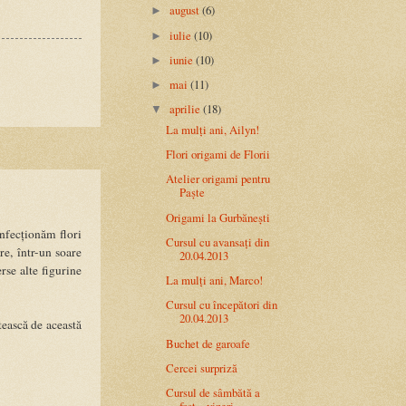
august
(6)
►
iulie
(10)
►
iunie
(10)
►
mai
(11)
►
aprilie
(18)
▼
La mulți ani, Ailyn!
Flori origami de Florii
Atelier origami pentru
Paște
Origami la Gurbănești
onfecționăm flori
Cursul cu avansați din
re, într-un soare
20.04.2013
rse alte figurine
La mulți ani, Marco!
Cursul cu începători din
20.04.2013
tească de această
Buchet de garoafe
Cercei surpriză
Cursul de sâmbătă a
fost... vineri