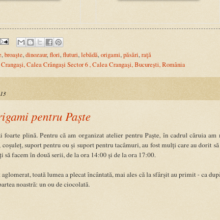
e
,
broaşte
,
dinozaur
,
flori
,
fluturi
,
lebădă
,
origami
,
păsări
,
raţă
 Crangași, Calea Crângași Sector 6 , Calea Crangaşi, București, România
013
rigami pentru Paște
i foarte plină. Pentru că am organizat atelier pentru Paște, în cadrul căruia am r
 coșuleț, suport pentru ou și suport pentru tacâmuri, au fost mulți care au dorit să
i să facem în două serii, de la ora 14:00 și de la ora 17:00.
 aglomerat, toată lumea a plecat încântată, mai ales că la sfârșit au primit - ca după
partea noastră: un ou de ciocolată.