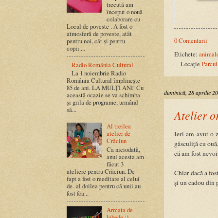
trecută am
început o nouă
colaborare cu
Locul de poveste . A fost o
atmosferă de poveste, atât
0 Comentarii
pentru noi, cât și pentru
copii....
Etichete:
animal
Locaţie
Parcul
Radio România Cultural
La 1 noiembrie Radio
România Cultural împlinește
85 de ani. LA MULȚI ANI! Cu
duminică, 28 aprilie 2
această ocazie se va schimba
și grila de programe, urmând
să...
Atelier o
Al treilea
atelier de
Ieri am avut o z
Crăciun
gâsculiță cu ouă,
Ca niciodată,
că am fost nevoiț
anul acesta am
făcut 3
ateliere pentru Crăciun. De
Chiar dacă a fost
fapt a fost o reeditare al celui
și un cadou din 
de- al doilea pentru că unii au
fost foa...
Armata de
lebede :)