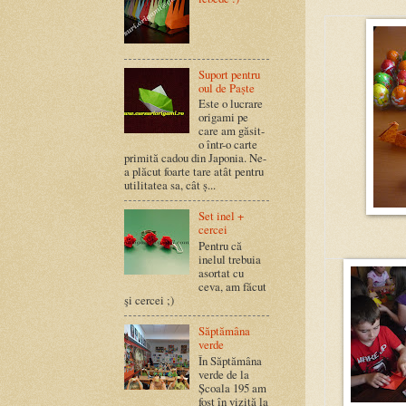
Suport pentru
oul de Paște
Este o lucrare
origami pe
care am găsit-
o într-o carte
primită cadou din Japonia. Ne-
a plăcut foarte tare atât pentru
utilitatea sa, cât ș...
Set inel +
cercei
Pentru că
inelul trebuia
asortat cu
ceva, am făcut
şi cercei ;)
Săptămâna
verde
În Săptămâna
verde de la
Școala 195 am
fost în vizită la