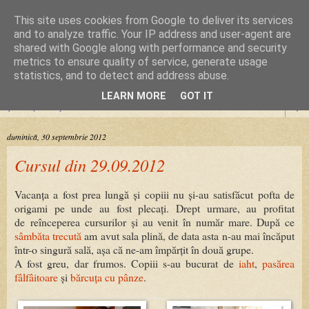
This site uses cookies from Google to deliver its services
Cursuri Origami
and to analyze traffic. Your IP address and user-agent are
shared with Google along with performance and security
metrics to ensure quality of service, generate usage
Dragoste de la prima pliere
statistics, and to detect and address abuse.
LEARN MORE
GOT IT
▼
duminică, 30 septembrie 2012
Cursul din 29.09.2012
Vacanța a fost prea lungă și copiii nu și-au satisfăcut pofta de
origami pe unde au fost plecați. Drept urmare, au profitat
de reînceperea cursurilor și au venit în număr mare. După ce
sâmbăta trecută
am avut sala plină, de data asta n-au mai încăput
într-o singură sală, așa că ne-am împărțit în două grupe.
A fost greu, dar frumos. Copiii s-au bucurat de
iaht
,
pasărea
fâlfâitoare
și
bărcuța cu pânze
.