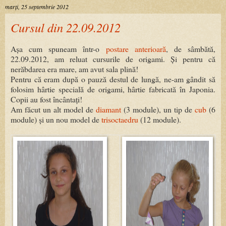
marți, 25 septembrie 2012
Cursul din 22.09.2012
Așa cum spuneam într-o
postare anterioară
, de sâmbătă,
22.09.2012, am reluat cursurile de origami. Și pentru că
nerăbdarea era mare, am avut sala plină!
Pentru că eram după o pauză destul de lungă, ne-am gândit să
folosim hârtie specială de origami, hârtie fabricată în Japonia.
Copii au fost încântați!
Am făcut un alt model de
diamant
(3 module), un tip de
cub
(6
module) și un nou model de
trisoctaedru
(12 module).