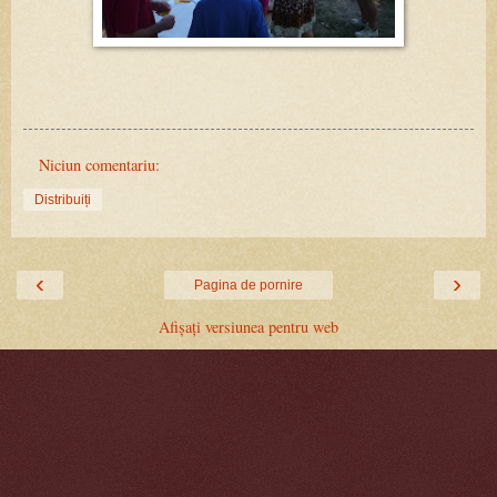
Niciun comentariu:
Distribuiți
‹
›
Pagina de pornire
Afișați versiunea pentru web