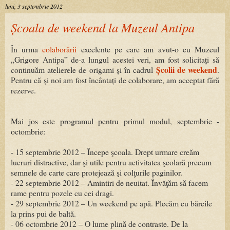
luni, 3 septembrie 2012
Școala de weekend la Muzeul Antipa
În urma
colaborării
excelente pe care am avut-o cu Muzeul
„Grigore Antipa” de-a lungul acestei veri, am fost solicitați să
Școlii de weekend
continuăm atelierele de origami și în cadrul
.
Pentru că și noi am fost încântați de colaborare, am acceptat fără
rezerve.
Mai jos este programul pentru primul modul, septembrie -
octombrie:
- 15 septembrie 2012 – Începe şcoala. Drept urmare creăm
lucruri distractive, dar şi utile pentru activitatea şcolară precum
semnele de carte care protejează şi colţurile paginilor.
- 22 septembrie 2012 – Amintiri de neuitat. Învăţăm să facem
rame pentru pozele cu cei dragi.
- 29 septembrie 2012 – Un weekend pe apă. Plecăm cu bărcile
la prins pui de baltă.
- 06 octombrie 2012 – O lume plină de contraste. De la