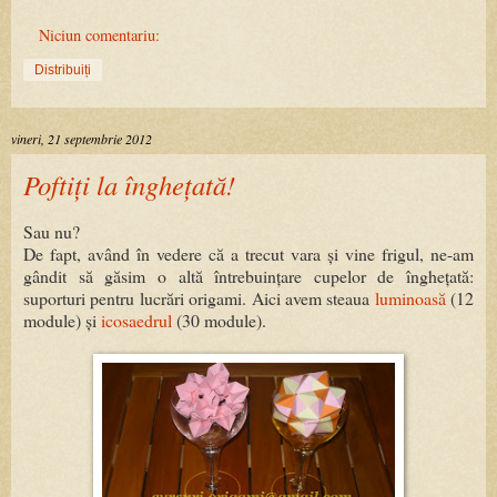
Niciun comentariu:
Distribuiți
vineri, 21 septembrie 2012
Poftiți la înghețată!
Sau nu?
De fapt, având în vedere că a trecut vara și vine frigul, ne-am
gândit să găsim o altă întrebuințare cupelor de înghețată:
suporturi pentru lucrări origami. Aici avem steaua
luminoasă
(12
module) și
icosaedrul
(30 module).