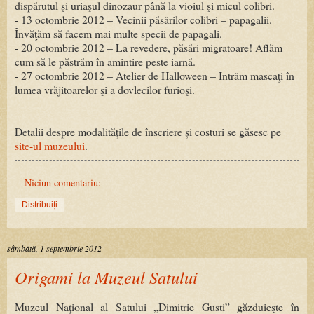
dispărutul şi uriaşul dinozaur până la vioiul şi micul colibri.
- 13 octombrie 2012 – Vecinii păsărilor colibri – papagalii.
Învăţăm să facem mai multe specii de papagali.
- 20 octombrie 2012 – La revedere, păsări migratoare! Aflăm
cum să le păstrăm în amintire peste iarnă.
- 27 octombrie 2012 – Atelier de Halloween – Intrăm mascaţi în
lumea vrăjitoarelor şi a dovlecilor furioşi.
Detalii despre modalitățile de înscriere și costuri se găsesc pe
site-ul muzeului
.
Niciun comentariu:
Distribuiți
sâmbătă, 1 septembrie 2012
Origami la Muzeul Satului
Muzeul Naţional al Satului „Dimitrie Gusti” găzduieşte în