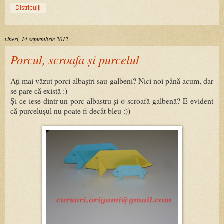
Distribuiți
vineri, 14 septembrie 2012
Porcul, scroafa și purcelul
Ați mai văzut porci albaștri sau galbeni? Nici noi până acum, dar
se pare că există :)
Și ce iese dintr-un porc albastru și o scroafă galbenă? E evident
că purcelușul nu poate fi decât bleu :))