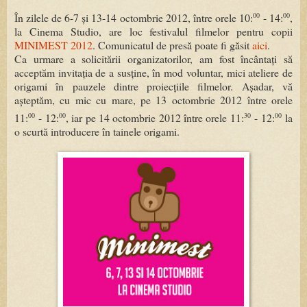
00
00
În zilele de 6-7 și 13-14 octombrie 2012, între orele 10:
- 14:
,
la Cinema Studio, are loc festivalul filmelor pentru copii
MINIMEST 2012
. Comunicatul de presă poate fi găsit
aici
.
Ca urmare a solicitării organizatorilor, am fost încântați să
acceptăm invitația de a susține, în mod voluntar, mici ateliere de
origami în pauzele dintre proiecțiile filmelor. Așadar, vă
așteptăm, cu mic cu mare, pe 13 octombrie 2012 între orele
00
00
30
00
11:
- 12:
, iar pe 14 octombrie 2012 între orele 11:
- 12:
la
o scurtă introducere în tainele origami.