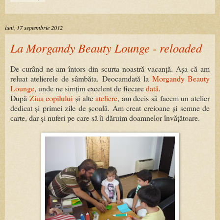
luni, 17 septembrie 2012
La Morgandy Beauty Lounge - reloaded
De curând ne-am întors din scurta noastră vacanță. Așa că am
reluat atelierele de sâmbăta. Deocamdată la
Morgandy Beauty
Lounge
, unde ne simțim excelent de fiecare
dată
.
După
Ziua copilului
și alte
ateliere
, am decis să facem un atelier
dedicat și primei zile de școală. Am creat creioane și semne de
carte, dar și nuferi pe care să îi dăruim doamnelor învățătoare.