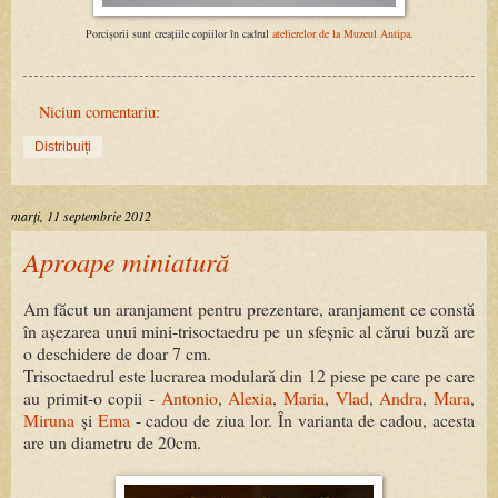
Porcișorii sunt creațiile copiilor în cadrul
atelierelor de la Muzeul Antipa
.
Niciun comentariu:
Distribuiți
marți, 11 septembrie 2012
Aproape miniatură
Am făcut un aranjament pentru prezentare, aranjament ce constă
în așezarea unui mini-trisoctaedru pe un sfeșnic al cărui buză are
o deschidere de doar 7 cm.
Trisoctaedrul este lucrarea modulară din 12 piese pe care pe care
au primit-o copii -
Antonio
,
Alexia
,
Maria
,
Vlad
,
Andra
,
Mara
,
Miruna
și
Ema
- cadou de ziua lor. În varianta de cadou, acesta
are un diametru de 20cm.