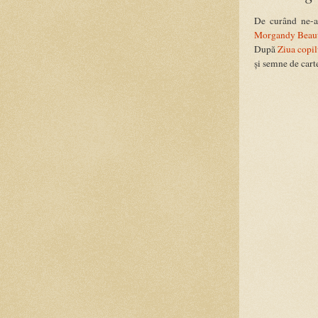
De curând ne-a
Morgandy Beau
După
Ziua copil
și semne de cart