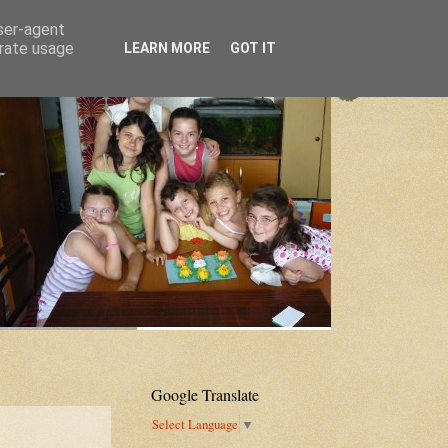
user-agent
erate usage
LEARN MORE
GOT IT
Google Translate
Select Language
▼