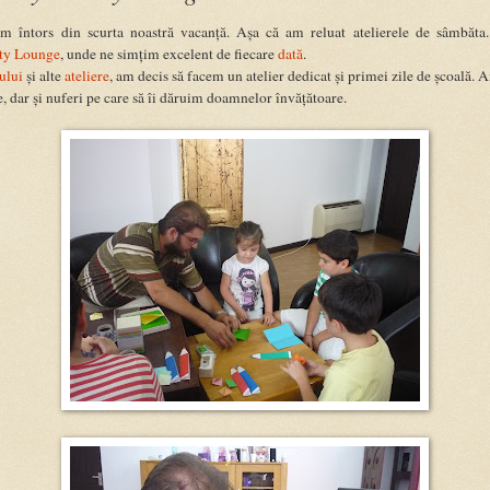
m întors din scurta noastră vacanță. Așa că am reluat atelierele de sâmbăta
ty Lounge
, unde ne simțim excelent de fiecare
dată
.
ului
și alte
ateliere
, am decis să facem un atelier dedicat și primei zile de școală. 
e, dar și nuferi pe care să îi dăruim doamnelor învățătoare.