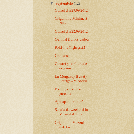
septembrie
(12)
▼
Cursul din 29.09.2012
Origami la Minimest
2012
Cursul din 22.09.2012
Cel mai frumos cadou
Poftiți la înghețată!
Creioane
Cursuri și ateliere de
origami
La Morgandy Beauty
Lounge - reloaded
Porcul, scroafa și
purcelul
Aproape miniatură
Școala de weekend la
Muzeul Antipa
Origami la Muzeul
Satului