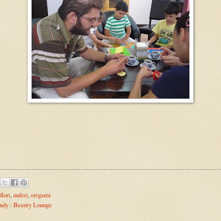
flori
,
nuferi
,
origami
ndy - Beauty Lounge