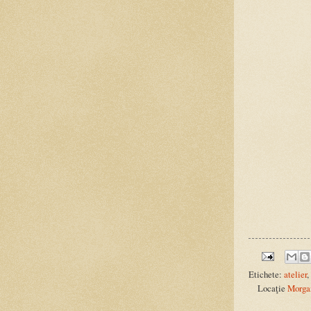
Etichete:
atelier
,
Locaţie
Morga