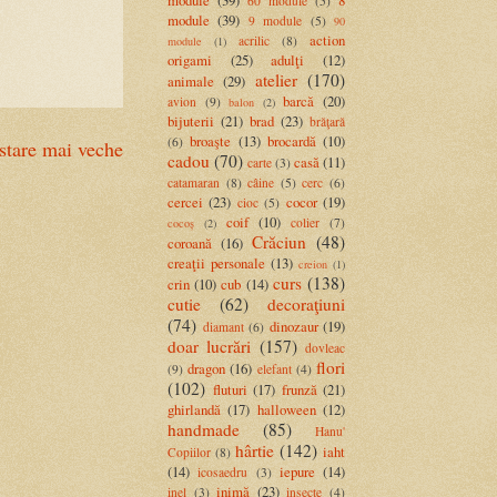
module
(39)
8
60 module
(5)
module
(39)
9 module
(5)
90
action
acrilic
(8)
module
(1)
origami
(25)
adulţi
(12)
atelier
(170)
animale
(29)
barcă
(20)
avion
(9)
balon
(2)
bijuterii
(21)
brad
(23)
brăţară
broaşte
(13)
brocardă
(10)
(6)
stare mai veche
cadou
(70)
casă
(11)
carte
(3)
catamaran
(8)
câine
(5)
cerc
(6)
cercei
(23)
cocor
(19)
cioc
(5)
coif
(10)
colier
(7)
cocoș
(2)
Crăciun
(48)
coroană
(16)
creaţii personale
(13)
creion
(1)
curs
(138)
crin
(10)
cub
(14)
cutie
(62)
decoraţiuni
(74)
dinozaur
(19)
diamant
(6)
doar lucrări
(157)
dovleac
flori
dragon
(16)
(9)
elefant
(4)
(102)
fluturi
(17)
frunză
(21)
ghirlandă
(17)
halloween
(12)
handmade
(85)
Hanu'
hârtie
(142)
iaht
Copiilor
(8)
(14)
iepure
(14)
icosaedru
(3)
inimă
(23)
inel
(3)
insecte
(4)