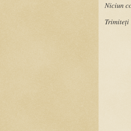
Niciun c
Trimiteți