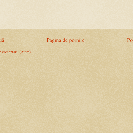
uă
Pagina de pornire
Po
e comentarii (Atom)