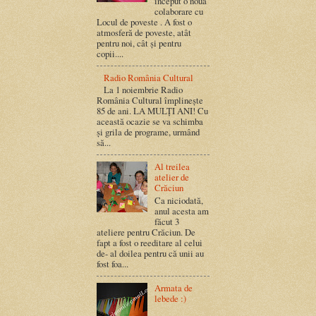
început o nouă
colaborare cu
Locul de poveste . A fost o
atmosferă de poveste, atât
pentru noi, cât și pentru
copii....
Radio România Cultural
La 1 noiembrie Radio
România Cultural împlinește
85 de ani. LA MULȚI ANI! Cu
această ocazie se va schimba
și grila de programe, urmând
să...
Al treilea
atelier de
Crăciun
Ca niciodată,
anul acesta am
făcut 3
ateliere pentru Crăciun. De
fapt a fost o reeditare al celui
de- al doilea pentru că unii au
fost foa...
Armata de
lebede :)