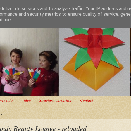
eliver its services and to analyze traffic. Your IP address and 
ormance and security metrics to ensure quality of service, gen
abuse.
rie foto
Video
Structura cursurilor
Contact
12
ndy Beauty Lounge - reloaded