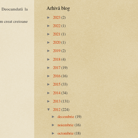
Arhivă blog
. Deocamdată la
2023
(2)
►
Am creat creioane
2022
(1)
►
2021
(1)
►
2020
(1)
►
2019
(2)
►
2018
(4)
►
2017
(19)
►
2016
(16)
►
2015
(33)
►
2014
(34)
►
2013
(131)
►
2012
(224)
▼
decembrie
(19)
►
noiembrie
(16)
►
octombrie
(18)
►