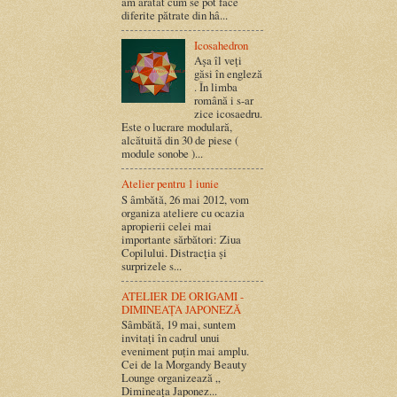
am arătat cum se pot face
diferite pătrate din hâ...
Icosahedron
Așa îl veți
găsi în engleză
. În limba
română i s-ar
zice icosaedru.
Este o lucrare modulară,
alcătuită din 30 de piese (
module sonobe )...
Atelier pentru 1 iunie
S âmbătă, 26 mai 2012, vom
organiza ateliere cu ocazia
apropierii celei mai
importante sărbători: Ziua
Copilului. Distracția și
surprizele s...
ATELIER DE ORIGAMI -
DIMINEAȚA JAPONEZĂ
Sâmbătă, 19 mai, suntem
invitați în cadrul unui
eveniment puțin mai amplu.
Cei de la Morgandy Beauty
Lounge organizează „
Dimineața Japonez...