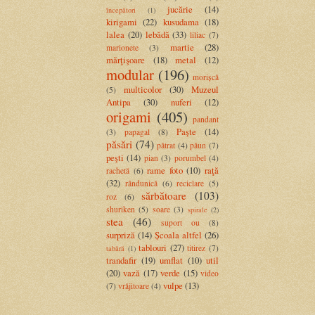
jucărie
(14)
începători
(1)
kirigami
(22)
kusudama
(18)
lalea
(20)
lebădă
(33)
liliac
(7)
martie
(28)
marionete
(3)
mărţişoare
(18)
metal
(12)
modular
(196)
morișcă
multicolor
(30)
Muzeul
(5)
Antipa
(30)
nuferi
(12)
origami
(405)
pandant
Paşte
(14)
(3)
papagal
(8)
păsări
(74)
pătrat
(4)
păun
(7)
peşti
(14)
pian
(3)
porumbel
(4)
rame foto
(10)
raţă
rachetă
(6)
(32)
rândunică
(6)
reciclare
(5)
sărbătoare
(103)
roz
(6)
shuriken
(5)
soare
(3)
spirale
(2)
stea
(46)
suport ou
(8)
surpriză
(14)
Școala altfel
(26)
tablouri
(27)
titirez
(7)
tabără
(1)
trandafir
(19)
umflat
(10)
util
(20)
vază
(17)
verde
(15)
video
vulpe
(13)
(7)
vrăjitoare
(4)