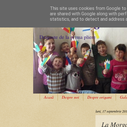
This site uses cookies from Google to d
are shared with Google along with perf
Cursuri Origami
statistics, and to detect and address 
Dragoste de la prima pliere
Acasă
Despre noi
Despre origami
Gale
luni, 17 septembrie 20
La Morga