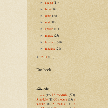
august
(11)
►
iulie
(19)
►
iunie
(19)
►
mai
(18)
►
aprilie
(11)
►
martie
(25)
►
februarie
(28)
►
ianuarie
(28)
►
2011
(113)
►
Facebook
Etichete
12 module
(50)
1 iunie
(12)
3 module
(18)
30 module
(13)
4
6
module
(8)
5 module
(4)