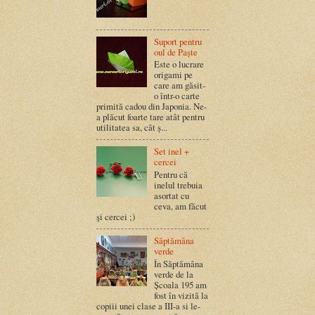
Suport pentru
oul de Paște
Este o lucrare
origami pe
care am găsit-
o într-o carte
primită cadou din Japonia. Ne-
a plăcut foarte tare atât pentru
utilitatea sa, cât ș...
Set inel +
cercei
Pentru că
inelul trebuia
asortat cu
ceva, am făcut
şi cercei ;)
Săptămâna
verde
În Săptămâna
verde de la
Școala 195 am
fost în vizită la
copiii unei clase a III-a si le-