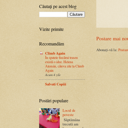
Căutați pe acest blog
Vizite primite
Postare mai no
Recomandăm
Abonați-vă la:
Postar
Climb Again
În spatele fiecărui traseu
există o idee. Helena
Alemán, câteva zile la Climb
Again
Acum 4 zile
Salvati Copiii
Postări populare
Locul de
poveste
Săptămâna
trecută am