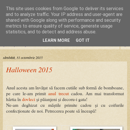
This site uses cookies from Google to deliver its services
Cursuri Origami
and to analyze traffic. Your IP address and user-agent are
shared with Google along with performance and security
metrics to ensure quality of service, generate usage
Dragoste de la prima pliere
statistics, and to detect and address abuse.
LEARN MORE
GOT IT
▼
sâmbătă, 31 octombrie 2015
Halloween 2015
Anul acesta am învățat să facem cutiile sub formă de bomboane,
pe care le-am primit
anul trecut
cadou. Am mai transformat
hârtia în
dovleci
și păianjeni și decoru-i gata!
Ne-am deghizat cu măștile primite cadou și cu coifurile
confecționate de noi. Petrecerea poate să înceapă!