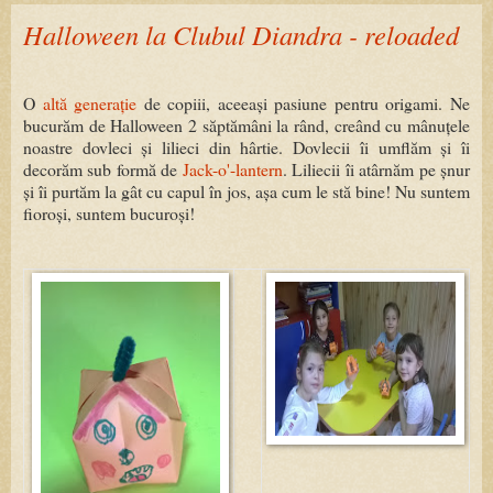
Halloween la Clubul Diandra - reloaded
O
altă generație
de copiii, aceeași pasiune pentru origami. Ne
bucurăm de Halloween 2 săptămâni la rând, creând cu mânuțele
noastre dovleci și lilieci din hârtie. Dovlecii îi umflăm și îi
decorăm sub formă de
Jack-o'-lantern
. Liliecii îi atârnăm pe șnur
și îi purtăm la gât cu capul în jos, așa cum le stă bine! Nu suntem
fioroși, suntem bucuroși!