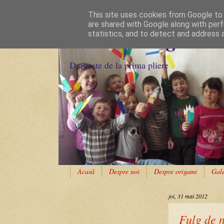
This site uses cookies from Google to d
are shared with Google along with perf
Cursuri Origami
statistics, and to detect and address 
Dragoste de la prima pliere
Acasă
Despre noi
Despre origami
Gale
joi, 31 mai 2012
Fulg de 