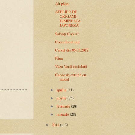
Alt păun
ATELIER DE
ORIGAMI -
DIMINEAȚA
JAPONEZĂ
Salvați Copiii !
Cocorul-cutiuță
Cursul din 05.05.2012
Păun
Vaza Verdi reciclată
Capac de cutiuță cu
model
aprilie
(11)
►
martie
(25)
►
februarie
(28)
►
ianuarie
(28)
►
2011
(113)
►