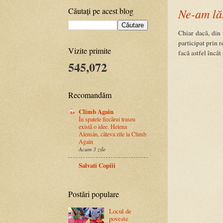
Ne-am lă
Căutați pe acest blog
Chiar dacă, din
participat prin 
Vizite primite
facă astfel încâ
545,072
Recomandăm
Climb Again
În spatele fiecărui traseu
există o idee. Helena
Alemán, câteva zile la Climb
Again
Acum 3 zile
Salvati Copiii
Postări populare
Locul de
poveste