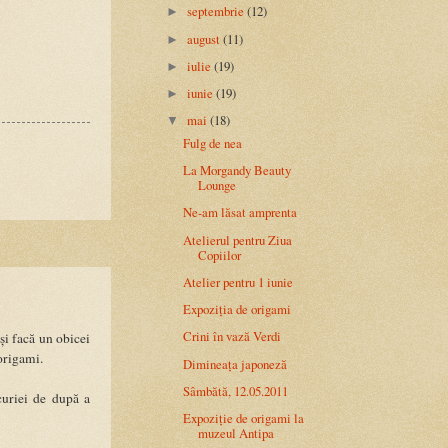
septembrie
(12)
►
august
(11)
►
iulie
(19)
►
iunie
(19)
►
mai
(18)
▼
Fulg de nea
La Morgandy Beauty
Lounge
Ne-am lăsat amprenta
Atelierul pentru Ziua
Copiilor
Atelier pentru 1 iunie
Expoziția de origami
Crini în vază Verdi
și facă un obicei
origami.
Dimineața japoneză
Sâmbătă, 12.05.2011
curiei de după a
Expoziție de origami la
muzeul Antipa