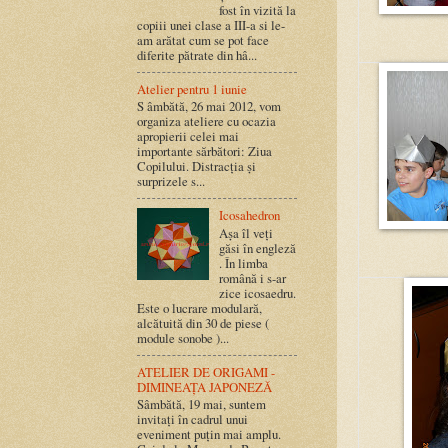
fost în vizită la
copiii unei clase a III-a si le-
am arătat cum se pot face
diferite pătrate din hâ...
Atelier pentru 1 iunie
S âmbătă, 26 mai 2012, vom
organiza ateliere cu ocazia
apropierii celei mai
importante sărbători: Ziua
Copilului. Distracția și
surprizele s...
Icosahedron
Așa îl veți
găsi în engleză
. În limba
română i s-ar
zice icosaedru.
Este o lucrare modulară,
alcătuită din 30 de piese (
module sonobe )...
ATELIER DE ORIGAMI -
DIMINEAȚA JAPONEZĂ
Sâmbătă, 19 mai, suntem
invitați în cadrul unui
eveniment puțin mai amplu.