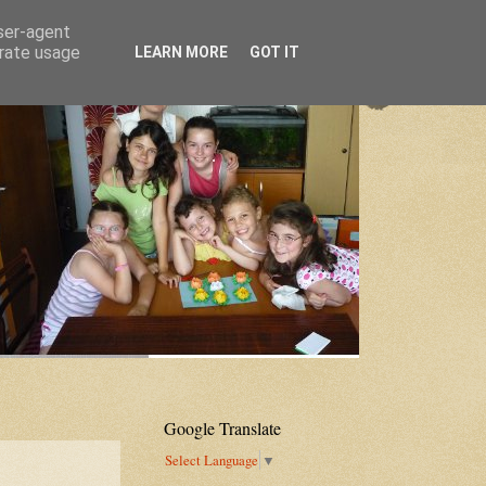
user-agent
erate usage
LEARN MORE
GOT IT
Google Translate
Select Language
▼