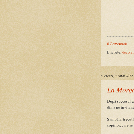
0 Comentarii
Etichete:
decoraţ
miercuri, 30 mai 2012
La Morga
După succesul 
din a ne invita 
Sâmbăta trecută
copiilor, care s