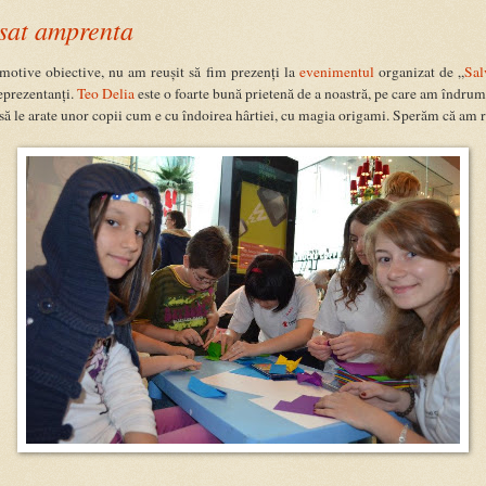
sat amprenta
 motive obiective, nu am reușit să fim prezenți la
evenimentul
organizat de „
Sal
reprezentanți.
Teo Delia
este o foarte bună prietenă de a noastră, pe care am îndrum
t să le arate unor copii cum e cu îndoirea hârtiei, cu magia origami. Sperăm că am r