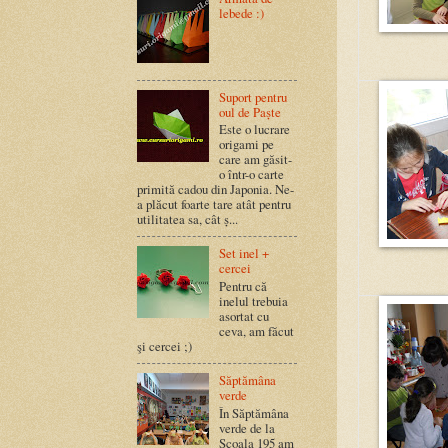
lebede :)
Suport pentru
oul de Paște
Este o lucrare
origami pe
care am găsit-
o într-o carte
primită cadou din Japonia. Ne-
a plăcut foarte tare atât pentru
utilitatea sa, cât ș...
Set inel +
cercei
Pentru că
inelul trebuia
asortat cu
ceva, am făcut
şi cercei ;)
Săptămâna
verde
În Săptămâna
verde de la
Școala 195 am