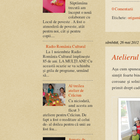
Săptămâna
trecută am
0 Comentarii
început o nouă
colaborare cu
Etichete:
origam
Locul de poveste . A fost o
atmosferă de poveste, atât
pentru noi, cât și pentru
copii....
sâmbătă, 26 mai 2012
Radio România Cultural
La 1 noiembrie Radio
Atelierul
România Cultural împlinește
85 de ani. LA MULȚI ANI! Cu
această ocazie se va schimba
Așa cum spuneam 
și grila de programe, urmând
simțit foarte bi
să...
coroane și solniț
Al treilea
primit drept cado
atelier de
Crăciun
Ca niciodată,
anul acesta am
făcut 3
ateliere pentru Crăciun. De
fapt a fost o reeditare al celui
de- al doilea pentru că unii au
fost foa...
Armata de