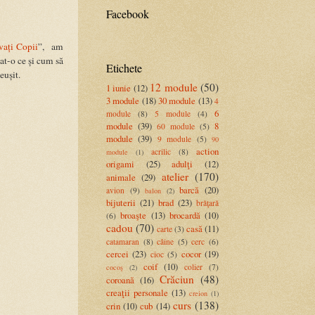
Facebook
vați Copii
”, am
at-o ce și cum să
Etichete
eușit.
12 module
(50)
1 iunie
(12)
3 module
(18)
30 module
(13)
4
6
module
(8)
5 module
(4)
module
(39)
8
60 module
(5)
module
(39)
9 module
(5)
90
action
acrilic
(8)
module
(1)
origami
(25)
adulţi
(12)
atelier
(170)
animale
(29)
barcă
(20)
avion
(9)
balon
(2)
bijuterii
(21)
brad
(23)
brăţară
broaşte
(13)
brocardă
(10)
(6)
cadou
(70)
casă
(11)
carte
(3)
catamaran
(8)
câine
(5)
cerc
(6)
cercei
(23)
cocor
(19)
cioc
(5)
coif
(10)
colier
(7)
cocoș
(2)
Crăciun
(48)
coroană
(16)
creaţii personale
(13)
creion
(1)
curs
(138)
crin
(10)
cub
(14)