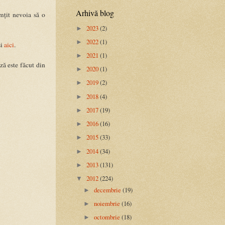
Arhivă blog
mțit nevoia să o
2023
(2)
►
2022
(1)
►
și
aici
.
2021
(1)
►
ză este făcut din
2020
(1)
►
2019
(2)
►
2018
(4)
►
2017
(19)
►
2016
(16)
►
2015
(33)
►
2014
(34)
►
2013
(131)
►
2012
(224)
▼
decembrie
(19)
►
noiembrie
(16)
►
octombrie
(18)
►