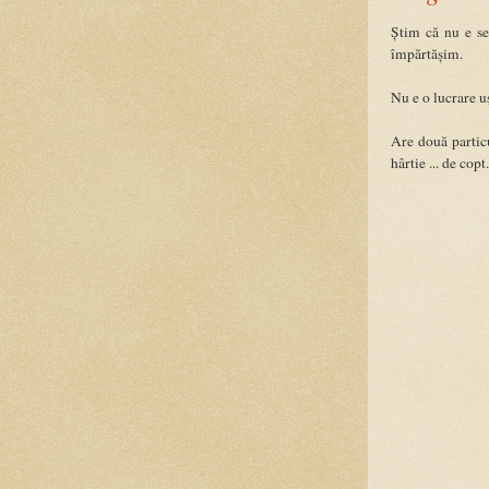
Știm că nu e se
împărtășim.
Nu e o lucrare u
Are două particu
hârtie ... de copt.