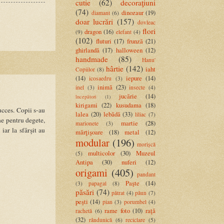
cutie
(62)
decoraţiuni
(74)
dinozaur
(19)
diamant
(6)
doar lucrări
(157)
dovleac
flori
dragon
(16)
(9)
elefant
(4)
(102)
fluturi
(17)
frunză
(21)
ghirlandă
(17)
halloween
(12)
handmade
(85)
Hanu'
hârtie
(142)
iaht
Copiilor
(8)
(14)
iepure
(14)
icosaedru
(3)
inimă
(23)
inel
(3)
insecte
(4)
jucărie
(14)
începători
(1)
kirigami
(22)
kusudama
(18)
ucces. Copii s-au
lalea
(20)
lebădă
(33)
liliac
(7)
ne pentru degete,
martie
(28)
marionete
(3)
 iar la sfârșit au
mărţişoare
(18)
metal
(12)
modular
(196)
morișcă
multicolor
(30)
Muzeul
(5)
Antipa
(30)
nuferi
(12)
origami
(405)
pandant
Paşte
(14)
(3)
papagal
(8)
păsări
(74)
pătrat
(4)
păun
(7)
peşti
(14)
pian
(3)
porumbel
(4)
rame foto
(10)
raţă
rachetă
(6)
(32)
rândunică
(6)
reciclare
(5)