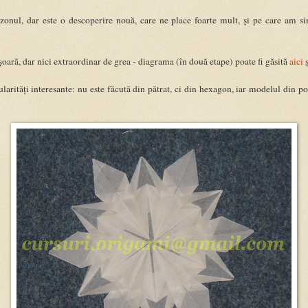
zonul, dar este o descoperire nouă, care ne place foarte mult, și pe care am si
șoară, dar nici extraordinar de grea - diagrama (în două etape) poate fi găsită
aici
larități interesante: nu este făcută din pătrat, ci din hexagon, iar modelul din po