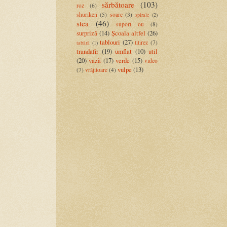
sărbătoare
(103)
roz
(6)
shuriken
(5)
soare
(3)
spirale
(2)
stea
(46)
suport ou
(8)
surpriză
(14)
Școala altfel
(26)
tablouri
(27)
titirez
(7)
tabără
(1)
trandafir
(19)
umflat
(10)
util
(20)
vază
(17)
verde
(15)
video
vulpe
(13)
(7)
vrăjitoare
(4)