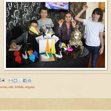
avion
,
iaht
,
lebădă
,
origami