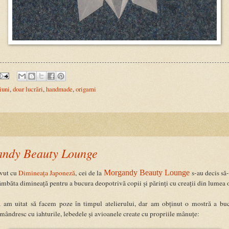
iuni
,
doar lucrări
,
handmade
,
origami
ndy Beauty Lounge
avut cu
Dimineața Japoneză
, cei de la
Morgandy Beauty Lounge
s-au decis să-
sâmbăta dimineață pentru a bucura deopotrivă copii și părinți cu creații din lumea 
 am uitat să facem poze în timpul atelierului, dar am obținut o mostră a bu
e mândresc cu iahturile, lebedele și avioanele create cu propriile mânuțe: