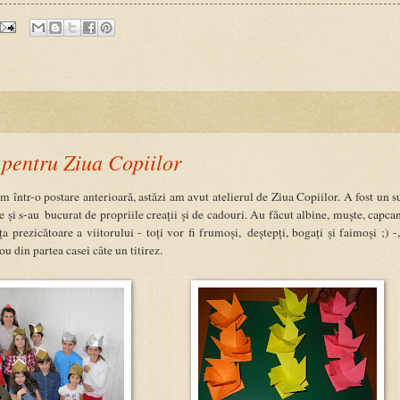
i
 pentru Ziua Copiilor
într-o postare anterioară, astăzi am avut atelierul de Ziua Copiilor. A fost un s
ne și s-au bucurat de propriile creații și de cadouri. Au făcut albine, muște, capca
a prezicătoare a viitorului - toți vor fi frumoși, deștepți, bogați și faimoși ;) -,
u din partea casei câte un titirez.