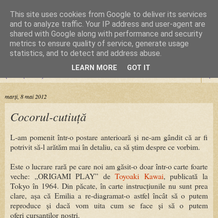
This site uses cookies from Google to deliver its services
Cursuri Origami
and to analyze traffic. Your IP address and user-agent are
shared with Google along with performance and security
metrics to ensure quality of service, generate usage
Dragoste de la prima pliere
statistics, and to detect and address abuse.
LEARN MORE
GOT IT
▼
marți, 8 mai 2012
Cocorul-cutiuță
L-am pomenit într-o postare anterioară și ne-am gândit că ar fi
potrivit să-l arătăm mai în detaliu, ca să știm despre ce vorbim.
Este o lucrare rară pe care noi am găsit-o doar într-o carte foarte
veche: „ORIGAMI PLAY” de
Toyoaki Kawai
, publicată la
Tokyo în 1964. Din păcate, în carte instrucțiunile nu sunt prea
clare, așa că Emilia a re-diagramat-o astfel încât să o putem
reproduce și dacă vom uita cum se face și să o putem
oferi cursanților noștri.