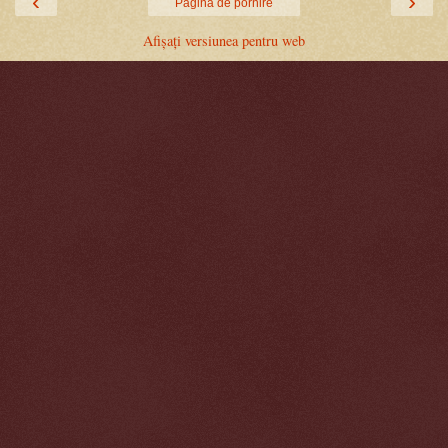
‹
›
Pagina de pornire
Afișați versiunea pentru web