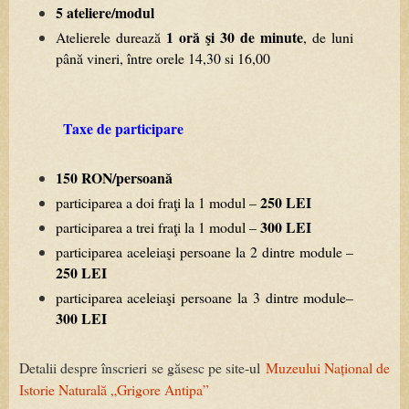
5 ateliere/modul
1
oră
şi
30
de
minute
Atelierele
durează
,
de
luni
până
vineri,
între
orele
14,30
si
16,00
Taxe de participare
150
RON/persoană
250
LEI
participarea
a
doi
fraţi
la
1
modul
–
300
LEI
participarea
a
trei
fraţi
la
1
modul
–
participarea
aceleiaşi
persoane
la
2
dintre
module
–
250
LEI
participarea
aceleiaşi
persoane
la
3
dintre
module
–
300
LEI
Detalii despre înscrieri se găsesc pe site-ul
Muzeului Național de
Istorie Naturală „Grigore Antipa”