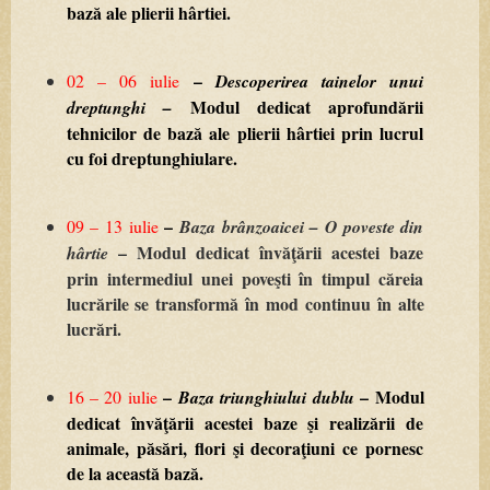
bază
ale
plierii
hârtiei.
–
02
–
06
iulie
Descoperirea
tainelor
unui
Modul
dedicat
aprofundării
dreptunghi
–
tehnicilor
de
bază
ale
plierii
hârtiei
prin
lucrul
cu
foi
dreptunghiulare.
–
09
–
13
iulie
Baza
brânzoaicei
–
O
poveste
din
–
Modul
dedicat
învăţării
acestei
baze
hârtie
prin
intermediul
unei
poveşti
în
timpul
căreia
lucrările
se
transformă
în
mod
continuu
în
alte
lucrări.
–
–
Modul
16
–
20
iulie
Baza
triunghiului
dublu
dedicat
învăţării
acestei
baze
şi
realizării
de
animale,
păsări,
flori
şi
decoraţiuni
ce
pornesc
de
la
această
bază.