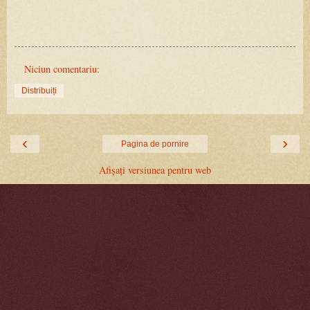
Niciun comentariu:
Distribuiți
‹
›
Pagina de pornire
Afișați versiunea pentru web