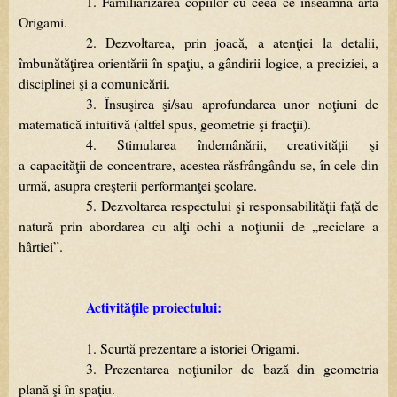
1.
Familiarizarea
copiilor
cu
ceea
ce
înseamnă
arta
Origami.
2.
Dezvoltarea,
prin
joacă,
a
atenţiei
la
detalii,
îmbunătăţirea
orientării
în
spaţiu,
a
gândirii
logice,
a
preciziei,
a
disciplinei
şi
a
comunicării.
3.
Însuşirea
şi/sau
aprofundarea
unor
noţiuni
de
matematică
intuitivă
(altfel
spus,
geometrie
şi
fracţii).
4.
Stimularea
îndemânării,
creativităţii
şi
a capacităţii
de
concentrare,
acestea
răsfrângându-se,
în
cele
din
urmă,
asupra
creşterii
performanţei
şcolare.
5.
Dezvoltarea
respectului
şi
responsabilităţii
faţă
de
natură
prin
abordarea
cu
alţi
ochi
a
noţiunii
de
„
reciclare
a
hârtiei
”
.
Activitățile proiectului:
1.
Scurtă
prezentare
a
istoriei
Origami.
3.
Prezentarea
noţiunilor
de
bază
din
geometria
plană
şi
în
spaţiu.