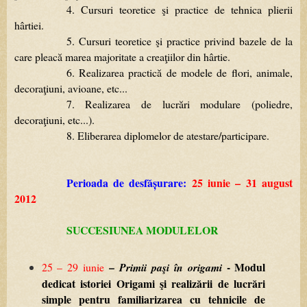
4.
Cursuri
teoretice
şi
practice
de
tehnica
plierii
hârtiei.
5.
Cursuri
teoretice
şi
practice
privind
bazele
de
la
care
pleacă
marea
majoritate
a
creaţiilor
din
hârtie.
6.
R
ealizarea
practică
de
modele
de
flori,
animale,
decoraţiuni,
avioane,
etc...
7.
Realizarea de lucrări modulare (poliedre,
decoraţiuni, etc...)
.
8.
Eliberarea
diplomelor
de
atestare/participare.
Perioada de desfășurare:
25
iunie
–
31
august
2012
SUCCESIUNEA
MODULELOR
–
-
Modul
25
–
29
iunie
Primii
paşi
în
origami
dedicat
istoriei
Origami
şi
realizării
de
lucrări
simple
pentru
familiarizarea
cu
tehnicile
de