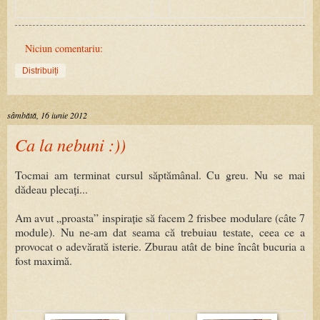
Niciun comentariu:
Distribuiți
sâmbătă, 16 iunie 2012
Ca la nebuni :))
Tocmai am terminat cursul săptămânal. Cu greu. Nu se mai
dădeau plecați...
Am avut „proasta” inspirație să facem 2 frisbee modulare (câte 7
module). Nu ne-am dat seama că trebuiau testate, ceea ce a
provocat o adevărată isterie. Zburau atât de bine încât bucuria a
fost maximă.