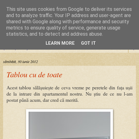
This site uses cookies from Google to deliver its services
Cursuri Origami
and to analyze traffic. Your IP address and user-agent are
shared with Google along with performance and security
metrics to ensure quality of service, generate usage
Dragoste de la prima pliere
statistics, and to detect and address abuse.
LEARN MORE
GOT IT
▼
sâmbătă, 30 iunie 2012
Tablou cu de toate
Acest tablou sălășuiește de ceva vreme pe peretele din fața ușii
de la intrare din apartamentul nostru. Nu știu de ce nu l-am
postat până acum, dar cred că merită.