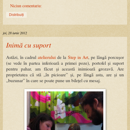
Niciun comentariu:
Distribuiți
joi, 28 iunie 2012
Inimă cu suport
Astăzi, în cadrul
atelierului
de la
Step in Art
, pe lângă porcușor
(se vede în partea inferioară a primei poze), portofel și suport
pentru pahar, am făcut și această inimioară grozavă. Are
proprietatea că stă „în picioare” și, pe lângă asta, are și un
„buzunar” în care se poate pune un bilețel cu mesaj.