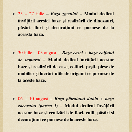
–
–
Modul
dedicat
23
–
27
iulie
Baza
zmeului
învăţării
acestei
baze
şi
realizării
de
dinozauri,
păsări,
flori
şi
decoraţiuni
ce
pornesc
de
la
această
bază.
–
30
iulie
–
03
august
Baza
casei
+
baza
coifului
–
Modul
dedicat
învăţării
acestor
de
samurai
baze
şi
realizării
de
case,
coifuri,
peşti,
piese
de
mobilier
şi
lucrări
utile
de
origami
ce
pornesc
de
la
aceste
baze.
–
06
–
10
august
Baza
pătratului
dublu
+
baza
Modul
dedicat
învăţării
cocorului
(partea
I)
–
acestor
baze
şi
realizării
de
flori,
cutii,
păsări
şi
decoraţiuni
ce
pornesc
de
la
aceste
baze.