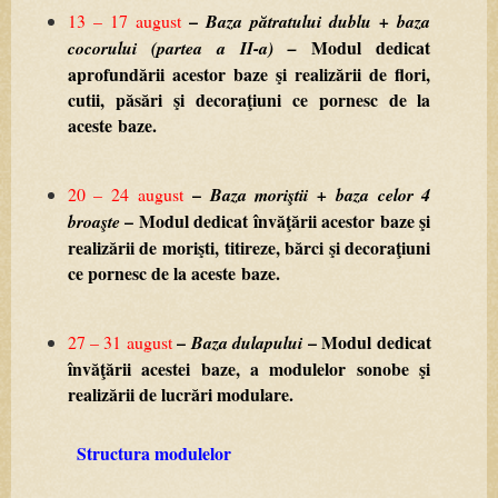
–
13
–
17
august
Baza
pătratului
dublu
+
baza
Modul
dedicat
cocorului
(partea
a
II-a)
–
aprofundării
acestor
baze
şi
realizării
de
flori,
cutii,
păsări
şi
decoraţiuni
ce
pornesc
de
la
aceste
baze.
–
20
–
24
august
Baza
moriştii
+
baza
celor
4
–
Modul
dedicat
învăţării
acestor
baze
şi
broaşte
realizării
de
morişti,
titireze,
bărci
şi
decoraţiuni
ce
pornesc
de
la
aceste
baze.
–
–
Modul
dedicat
27
–
31
august
Baza
dulapului
învăţării
acestei
baze,
a
modulelor
sonobe
şi
realizării
de
lucrări
modulare.
Structura
modulelor