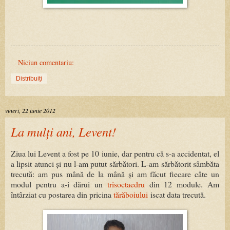
Niciun comentariu:
Distribuiți
vineri, 22 iunie 2012
La mulți ani, Levent!
Ziua lui Levent a fost pe 10 iunie, dar pentru că s-a accidentat, el
a lipsit atunci și nu l-am putut sărbători. L-am sărbătorit sâmbăta
trecută: am pus mână de la mână și am făcut fiecare câte un
modul pentru a-i dărui un
trisoctaedru
din 12 module. Am
întârziat cu postarea din pricina
tărăboiului
iscat data trecută.