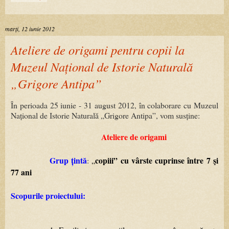
marți, 12 iunie 2012
Ateliere de origami pentru copii la
Muzeul Național de Istorie Naturală
„Grigore Antipa”
În perioada 25 iunie - 31 august 2012, în colaborare cu Muzeul
Național de Istorie Naturală „Grigore Antipa”, vom susține:
Atelier
e
de
origami
Grup țintă
copiii
”
cu
vârste
cuprinse
între
7
şi
:
„
77
ani
Scopurile proiectului: