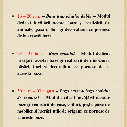
–
–
Modul
16
–
20
iulie
Baza
triunghiului
dublu
dedicat
învăţării
acestei
baze
şi
realizării
de
animale,
păsări,
flori
şi
decoraţiuni
ce
pornesc
de
la
această
bază.
–
–
Modul
dedicat
23
–
27
iulie
Baza
zmeului
învăţării
acestei
baze
şi
realizării
de
dinozauri,
păsări,
flori
şi
decoraţiuni
ce
pornesc
de
la
această
bază.
–
30
iulie
–
03
august
Baza
casei
+
baza
coifului
–
Modul
dedicat
învăţării
acestor
de
samurai
baze
şi
realizării
de
case,
coifuri,
peşti,
piese
de
mobilier
şi
lucrări
utile
de
origami
ce
pornesc
de
la
aceste
baze.