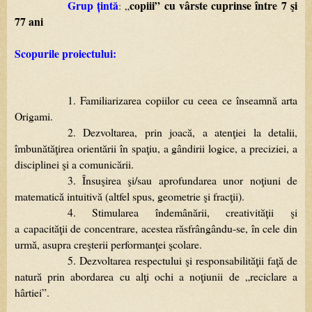
Grup țintă
copiii
”
cu
vârste
cuprinse
între
7
şi
:
„
77
ani
Scopurile proiectului:
1.
Familiarizarea
copiilor
cu
ceea
ce
înseamnă
arta
Origami.
2.
Dezvoltarea,
prin
joacă,
a
atenţiei
la
detalii,
îmbunătăţirea
orientării
în
spaţiu,
a
gândirii
logice,
a
preciziei,
a
disciplinei
şi
a
comunicării.
3.
Însuşirea
şi/sau
aprofundarea
unor
noţiuni
de
matematică
intuitivă
(altfel
spus,
geometrie
şi
fracţii).
4.
Stimularea
îndemânării,
creativităţii
şi
a capacităţii
de
concentrare,
acestea
răsfrângându-se,
în
cele
din
urmă,
asupra
creşterii
performanţei
şcolare.
5.
Dezvoltarea
respectului
şi
responsabilităţii
faţă
de
natură
prin
abordarea
cu
alţi
ochi
a
noţiunii
de
„
reciclare
a
hârtiei
”
.