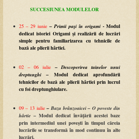
SUCCESIUNEA
MODULELOR
–
-
Modul
25
–
29
iunie
Primii
paşi
în
origami
dedicat
istoriei
Origami
şi
realizării
de
lucrări
simple
pentru
familiarizarea
cu
tehnicile
de
bază
ale
plierii
hârtiei.
–
02
–
06
iulie
Descoperirea
tainelor
unui
Modul
dedicat
aprofundării
dreptunghi
–
tehnicilor
de
bază
ale
plierii
hârtiei
prin
lucrul
cu
foi
dreptunghiulare.
–
09
–
13
iulie
Baza
brânzoaicei
–
O
poveste
din
–
Modul
dedicat
învăţării
acestei
baze
hârtie
prin
intermediul
unei
poveşti
în
timpul
căreia
lucrările
se
transformă
în
mod
continuu
în
alte
lucrări.