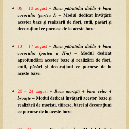
–
06
–
10
august
Baza
pătratului
dublu
+
baza
Modul
dedicat
învăţării
cocorului
(partea
I)
–
acestor
baze
şi
realizării
de
flori,
cutii,
păsări
şi
decoraţiuni
ce
pornesc
de
la
aceste
baze.
–
13
–
17
august
Baza
pătratului
dublu
+
baza
Modul
dedicat
cocorului
(partea
a
II-a)
–
aprofundării
acestor
baze
şi
realizării
de
flori,
cutii,
păsări
şi
decoraţiuni
ce
pornesc
de
la
aceste
baze.
–
20
–
24
august
Baza
moriştii
+
baza
celor
4
–
Modul
dedicat
învăţării
acestor
baze
şi
broaşte
realizării
de
morişti,
titireze,
bărci
şi
decoraţiuni
ce
pornesc
de
la
aceste
baze.