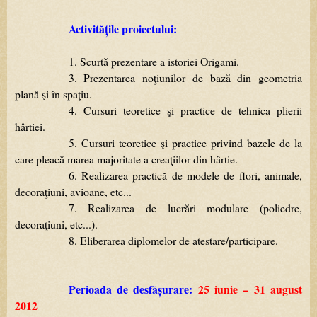
Activitățile proiectului:
1.
Scurtă
prezentare
a
istoriei
Origami.
3.
Prezentarea
noţiunilor
de
bază
din
geometria
plană
şi
în
spaţiu.
4.
Cursuri
teoretice
şi
practice
de
tehnica
plierii
hârtiei.
5.
Cursuri
teoretice
şi
practice
privind
bazele
de
la
care
pleacă
marea
majoritate
a
creaţiilor
din
hârtie.
6.
R
ealizarea
practică
de
modele
de
flori,
animale,
decoraţiuni,
avioane,
etc...
7.
Realizarea de lucrări modulare (poliedre,
decoraţiuni, etc...)
.
8.
Eliberarea
diplomelor
de
atestare/participare.
Perioada de desfășurare:
25
iunie
–
31
august
2012