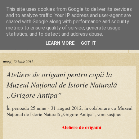
This site uses cookies from Google to deliver its services
Cursuri Origami
and to analyze traffic. Your IP address and user-agent are
shared with Google along with performance and security
metrics to ensure quality of service, generate usage
Dragoste de la prima pliere
statistics, and to detect and address abuse.
LEARN MORE
GOT IT
▼
marți, 12 iunie 2012
Ateliere de origami pentru copii la
Muzeul Național de Istorie Naturală
„Grigore Antipa”
În perioada 25 iunie - 31 august 2012, în colaborare cu Muzeul
Național de Istorie Naturală „Grigore Antipa”, vom susține:
Atelier
e
de
origami