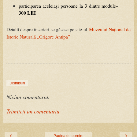
participarea
aceleiaşi
persoane
la
3
dintre
module
–
300
LEI
Detalii despre înscrieri se găsesc pe site-ul
Muzeului Național de
Istorie Naturală „Grigore Antipa”
Distribuiți
Niciun comentariu:
Trimiteți un comentariu
‹
›
Pagina de pornire