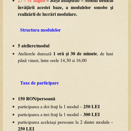
–
–
Modul
dedicat
27
–
31
august
Baza
dulapului
învăţării
acestei
baze,
a
modulelor
sonobe
şi
realizării
de
lucrări
modulare.
Structura
modulelor
5 ateliere/modul
1
oră
şi
30
de
minute
Atelierele
durează
,
de
luni
până
vineri,
între
orele
14,30
si
16,00
Taxe de participare
150
RON/persoană
250
LEI
participarea
a
doi
fraţi
la
1
modul
–
300
LEI
participarea
a
trei
fraţi
la
1
modul
–
participarea
aceleiaşi
persoane
la
2
dintre
module
–
250
LEI