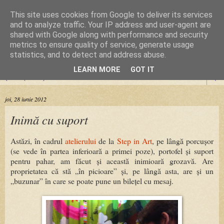
This site uses cookies from Google to deliver its services
Cursuri Origami
and to analyze traffic. Your IP address and user-agent are
shared with Google along with performance and security
metrics to ensure quality of service, generate usage
Dragoste de la prima pliere
statistics, and to detect and address abuse.
LEARN MORE
GOT IT
▼
joi, 28 iunie 2012
Inimă cu suport
Astăzi, în cadrul
atelierului
de la
Step in Art
, pe lângă porcușor
(se vede în partea inferioară a primei poze), portofel și suport
pentru pahar, am făcut și această inimioară grozavă. Are
proprietatea că stă „în picioare” și, pe lângă asta, are și un
„buzunar” în care se poate pune un bilețel cu mesaj.