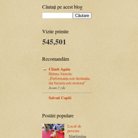
Căutați pe acest blog
Vizite primite
545,501
Recomandăm
Climb Again
Helena Alemán:
„Performanța este destinația,
dar bucuria este motorul”
Acum 3 zile
Salvati Copiii
Postări populare
Locul de
poveste
Săptămâna