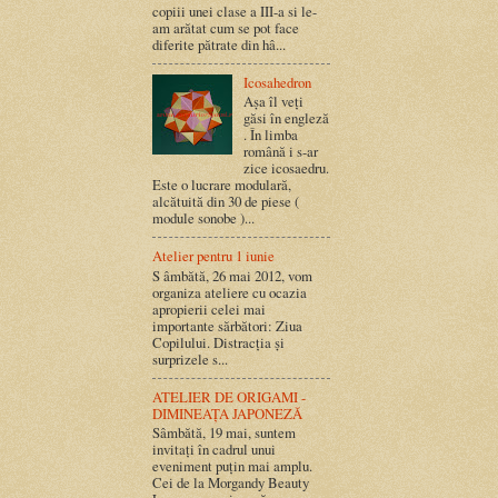
copiii unei clase a III-a si le-
am arătat cum se pot face
diferite pătrate din hâ...
Icosahedron
Așa îl veți
găsi în engleză
. În limba
română i s-ar
zice icosaedru.
Este o lucrare modulară,
alcătuită din 30 de piese (
module sonobe )...
Atelier pentru 1 iunie
S âmbătă, 26 mai 2012, vom
organiza ateliere cu ocazia
apropierii celei mai
importante sărbători: Ziua
Copilului. Distracția și
surprizele s...
ATELIER DE ORIGAMI -
DIMINEAȚA JAPONEZĂ
Sâmbătă, 19 mai, suntem
invitați în cadrul unui
eveniment puțin mai amplu.
Cei de la Morgandy Beauty