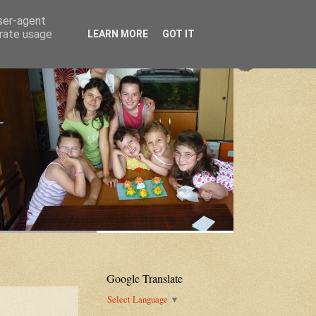
user-agent
erate usage
LEARN MORE
GOT IT
Google Translate
Select Language
▼