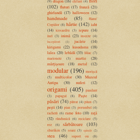
flori
dragon
(16)
(9)
elefant
(4)
(102)
fluturi
(17)
frunză
(21)
ghirlandă
(17)
halloween
(12)
handmade
(85)
Hanu'
hârtie
(142)
iaht
Copiilor
(8)
(14)
iepure
(14)
icosaedru
(3)
inimă
(23)
inel
(3)
insecte
(4)
jucărie
(14)
începători
(1)
kirigami
(22)
kusudama
(18)
lalea
(20)
lebădă
(33)
liliac
(7)
martie
(28)
marionete
(3)
mărţişoare
(18)
metal
(12)
modular
(196)
morișcă
multicolor
(30)
Muzeul
(5)
Antipa
(30)
nuferi
(12)
origami
(405)
pandant
Paşte
(14)
(3)
papagal
(8)
păsări
(74)
pătrat
(4)
păun
(7)
peşti
(14)
pian
(3)
porumbel
(4)
rame foto
(10)
raţă
rachetă
(6)
(32)
rândunică
(6)
reciclare
(5)
sărbătoare
(103)
roz
(6)
shuriken
(5)
soare
(3)
spirale
(2)
stea
(46)
suport ou
(8)