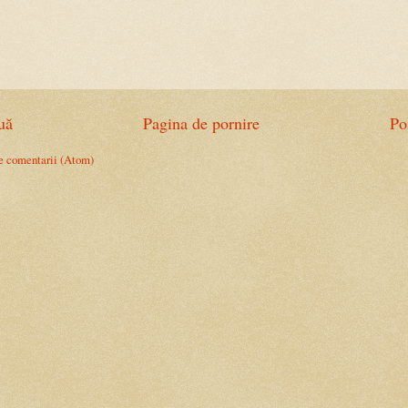
uă
Pagina de pornire
Po
e comentarii (Atom)