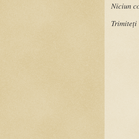
Niciun c
Trimiteți