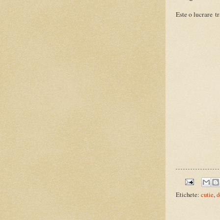
Este o lucrare t
Etichete:
cutie
,
d