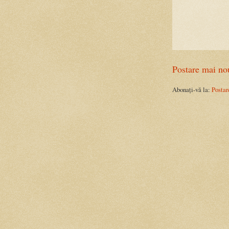
Postare mai no
Abonați-vă la:
Postar