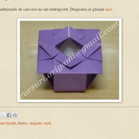
radițională de care noi ne-am îndrăgostit. Diagrama se găseşte
aici
.
oar lucrări
,
hârtie
,
origami
,
vază