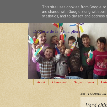
This site uses cookies from Google to d
are shared with Google along with perf
Cursuri Origami
statistics, and to detect and address 
Dragoste de la prima pliere
Acasă
Despre noi
Despre origami
Gale
luni, 14 noiembrie 201
Vază chi