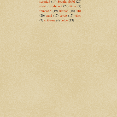
surpriză
(14)
Școala altfel
(26)
tablouri
(27)
titirez
(7)
tabără
(1)
trandafir
(19)
umflat
(10)
util
(20)
vază
(17)
verde
(15)
video
vulpe
(13)
(7)
vrăjitoare
(4)