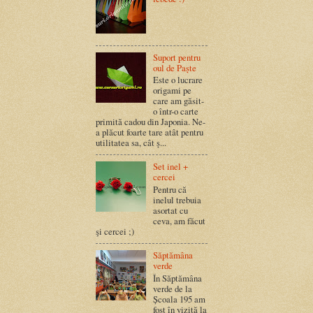
Suport pentru
oul de Paște
Este o lucrare
origami pe
care am găsit-
o într-o carte
primită cadou din Japonia. Ne-
a plăcut foarte tare atât pentru
utilitatea sa, cât ș...
Set inel +
cercei
Pentru că
inelul trebuia
asortat cu
ceva, am făcut
şi cercei ;)
Săptămâna
verde
În Săptămâna
verde de la
Școala 195 am
fost în vizită la