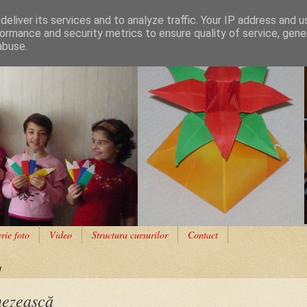
eliver its services and to analyze traffic. Your IP address and 
ormance and security metrics to ensure quality of service, gen
abuse.
rie foto
Video
Structura cursurilor
Contact
1
nezească