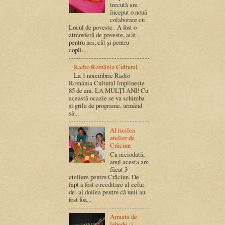
trecută am
început o nouă
colaborare cu
Locul de poveste . A fost o
atmosferă de poveste, atât
pentru noi, cât și pentru
copii....
Radio România Cultural
La 1 noiembrie Radio
România Cultural împlinește
85 de ani. LA MULȚI ANI! Cu
această ocazie se va schimba
și grila de programe, urmând
să...
Al treilea
atelier de
Crăciun
Ca niciodată,
anul acesta am
făcut 3
ateliere pentru Crăciun. De
fapt a fost o reeditare al celui
de- al doilea pentru că unii au
fost foa...
Armata de
lebede :)