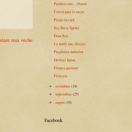
Pasărea care... zboară
Cercei puşi la uscat
Păsări în cuib
Itsy Bitsy Spider
Doar flori
stare mai veche
La mulți ani, Alexia!
Pregătirea nuferilor
Dovleci balon
Floarea pasiunii
Floricele
octombrie
(18)
►
septembrie
(25)
►
august
(19)
►
Facebook