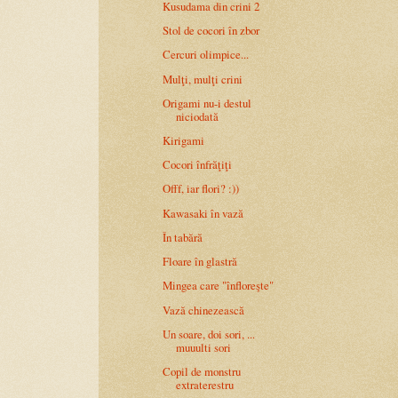
Kusudama din crini 2
Stol de cocori în zbor
Cercuri olimpice...
Mulţi, mulţi crini
Origami nu-i destul
niciodată
Kirigami
Cocori înfrăţiţi
Offf, iar flori? :))
Kawasaki în vază
În tabără
Floare în glastră
Mingea care "înfloreşte"
Vază chinezească
Un soare, doi sori, ...
muuulti sori
Copil de monstru
extraterestru