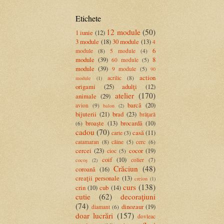
Etichete
12 module
(50)
1 iunie
(12)
3 module
(18)
30 module
(13)
4
6
module
(8)
5 module
(4)
module
(39)
8
60 module
(5)
module
(39)
9 module
(5)
90
action
acrilic
(8)
module
(1)
origami
(25)
adulţi
(12)
atelier
(170)
animale
(29)
barcă
(20)
avion
(9)
balon
(2)
bijuterii
(21)
brad
(23)
brăţară
broaşte
(13)
brocardă
(10)
(6)
cadou
(70)
casă
(11)
carte
(3)
catamaran
(8)
câine
(5)
cerc
(6)
cercei
(23)
cocor
(19)
cioc
(5)
coif
(10)
colier
(7)
cocoș
(2)
Crăciun
(48)
coroană
(16)
creaţii personale
(13)
creion
(1)
curs
(138)
crin
(10)
cub
(14)
cutie
(62)
decoraţiuni
(74)
dinozaur
(19)
diamant
(6)
doar lucrări
(157)
dovleac