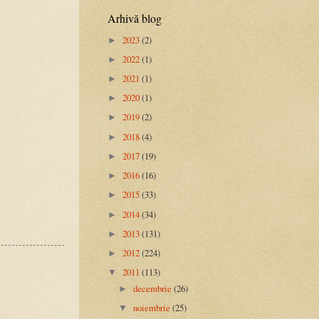
Arhivă blog
2023
(2)
►
2022
(1)
►
2021
(1)
►
2020
(1)
►
2019
(2)
►
2018
(4)
►
2017
(19)
►
2016
(16)
►
2015
(33)
►
2014
(34)
►
2013
(131)
►
2012
(224)
►
2011
(113)
▼
decembrie
(26)
►
noiembrie
(25)
▼