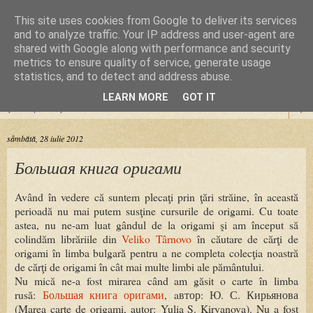
This site uses cookies from Google to deliver its services
Cursuri Origami
and to analyze traffic. Your IP address and user-agent are
shared with Google along with performance and security
metrics to ensure quality of service, generate usage
Dragoste de la prima pliere
statistics, and to detect and address abuse.
LEARN MORE
GOT IT
▼
sâmbătă, 28 iulie 2012
Большая книга оригами
Având în vedere că suntem plecaţi prin ţări străine, în această
perioadă nu mai putem susţine cursurile de origami. Cu toate
astea, nu ne-am luat gândul de la origami şi am început să
colindăm librăriile din
Veliko Târnovo
în căutare de cărţi de
origami în limba bulgară pentru a ne completa colecţia noastră
de cărţi de origami în cât mai multe limbi ale pământului.
Nu mică ne-a fost mirarea când am găsit o carte în limba
rusă:
Большая книга оригами
, aвтор: Ю. С. Кирьянова
(Marea carte de origami, autor: Yulia S. Kiryanova). Nu a fost