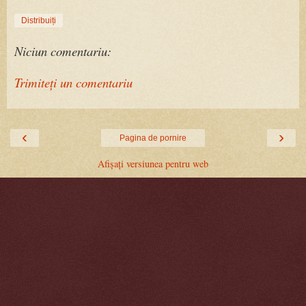
Distribuiți
Niciun comentariu:
Trimiteți un comentariu
‹
›
Pagina de pornire
Afișați versiunea pentru web