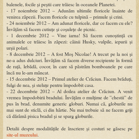
balenele, focile și peștii care trăiesc în oceanele Planetei.
- 17 noiembrie 2012 – Adunăm ultimile floricele înainte de
venirea zăpezii. Facem floricele cu tulpină – primule și crini.
- 24 noiembrie 2012 – Am adunat floricele, dar ce facem cu ele?
Învățăm să facem cutiuțe și coșulețe de picnic.
- 1 decembrie 2012 – Vine iarna! Să facem cunoștință cu
animalele ce trăiesc în zăpezi: câinii Husky, vulpile, iepurii și
urșii polari.
- 8 decembrie 2012 – A fost Moș Nicolae! A trecut pe la noi și
ne-a adus dulciuri. Învățăm să facem diverse recipiente în formă
de rață, lebădă, cocor, în care să păstrăm bomboanele pe care
încă nu le-am mâncat.
- 15 decembrie 2012 – Primul atelier de Crăciun. Facem brăduți,
fulgi de nea, și steluțe pentru împodobit casa.
- 22 decembrie 2012 – Al doilea atelier de Crăciun. A venit
vremea împodobirii bradului. Învățăm o mulțime de ”chestii” de
pus în brad, denumite generic globuri. Numai că, globurile nu
mai sunt de sticlă, ci din hârtie. Nu mai trebuie să ne facem griji
că dărâmă pisica bradul și se sparg globurile.
Detalii despre modalitățile de înscriere și costuri se găsesc pe
site-ul muzeului
.