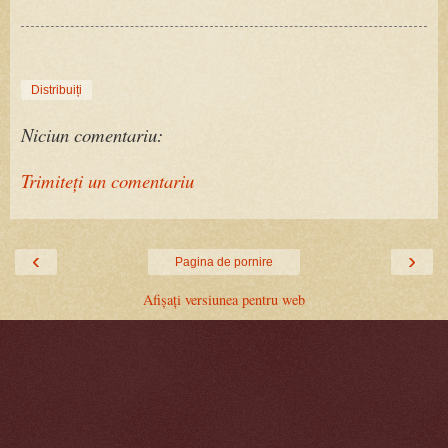
Distribuiți
Niciun comentariu:
Trimiteți un comentariu
‹
›
Pagina de pornire
Afișați versiunea pentru web