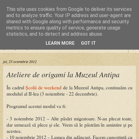
This site uses cookies from Google to deliver its services
Cursuri Origami
and to analyze traffic. Your IP address and user-agent are
shared with Google along with performance and security
metrics to ensure quality of service, generate usage
Dragoste de la prima pliere
statistics, and to detect and address abuse.
LEARN MORE
GOT IT
▼
joi, 25 octombrie 2012
Ateliere de origami la Muzeul Antipa
În cadrul
Școlii de weekend
de la Muzeul Antipa, continuăm cu
modulul al II-lea (3 noiembrie - 22 decembrie).
Programul acestui modul va fi:
- 3 noiembrie 2012 – Alte păsări migratoare. N-au plecat toate,
dar urmează să plece și ele. Vrem să le păstrăm în amintire și pe
acestea.
- 10 noiembrie 2012 – Lumea din adâncuri. Facem cunoștință cu