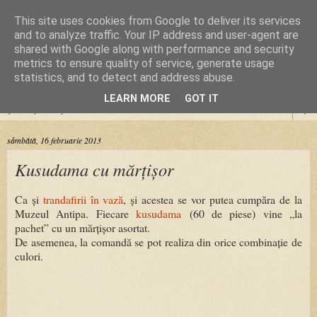
This site uses cookies from Google to deliver its services
Cursuri Origami
and to analyze traffic. Your IP address and user-agent are
shared with Google along with performance and security
metrics to ensure quality of service, generate usage
Dragoste de la prima pliere
statistics, and to detect and address abuse.
LEARN MORE
GOT IT
▼
sâmbătă, 16 februarie 2013
Kusudama cu mărțișor
Ca și
trandafirii în vază
, și acestea se vor putea cumpăra de la
Muzeul Antipa. Fiecare
kusudama
(60 de piese) vine „la
pachet” cu un mărțișor asortat.
De asemenea, la comandă se pot realiza din orice combinație de
culori.