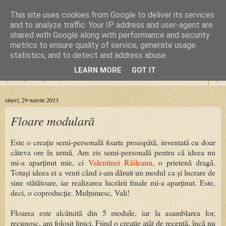
This site uses cookies from Google to deliver its services
Cursuri Origami
and to analyze traffic. Your IP address and user-agent are
shared with Google along with performance and security
metrics to ensure quality of service, generate usage
Dragoste de la prima pliere
statistics, and to detect and address abuse.
LEARN MORE
GOT IT
▼
vineri, 29 martie 2013
Floare modulară
Este o creație semi-personală foarte proaspătă, inventată cu doar
câteva ore în urmă. Am zis semi-personală pentru că ideea nu
mi-a aparținut mie, ci
Valentinei Răileanu
, o prietenă dragă.
Totuși ideea ei a venit când i-am dăruit un modul ca și lucrare de
sine stătătoare, iar realizarea lucrării finale mi-a aparținut. Este,
deci, o coproducție. Mulțumesc, Vali!
Floarea este alcătuită din 5 module, iar la asamblarea lor,
recunosc, am folosit lipici. Fiind o creație atât de recentă, încă nu