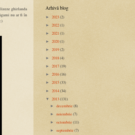
Arhivă blog
alizeze ghirlanda
igami nu ar fi în
2023
(2)
►
:)
2022
(1)
►
2021
(1)
►
2020
(1)
►
2019
(2)
►
2018
(4)
►
2017
(19)
►
2016
(16)
►
2015
(33)
►
2014
(34)
►
2013
(131)
▼
decembrie
(8)
►
noiembrie
(7)
►
octombrie
(11)
►
septembrie
(7)
►