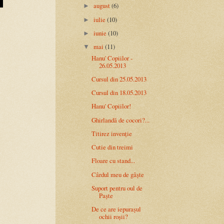
august
(6)
►
iulie
(10)
►
iunie
(10)
►
mai
(11)
▼
Hanu' Copiilor -
26.05.2013
Cursul din 25.05.2013
Cursul din 18.05.2013
Hanu' Copiilor!
Ghirlandă de cocori?...
Titirez invenție
Cutie din treimi
Floare cu stand...
Cârdul meu de gâște
Suport pentru oul de
Paște
De ce are iepurașul
ochii roșii?