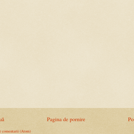
uă
Pagina de pornire
Po
e comentarii (Atom)