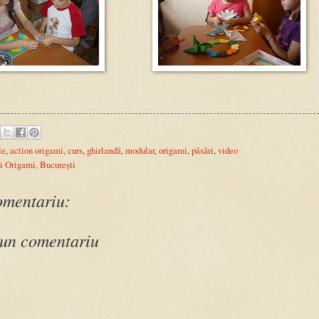
le
,
action origami
,
curs
,
ghirlandă
,
modular
,
origami
,
păsări
,
video
i Origami, București
omentariu:
 un comentariu