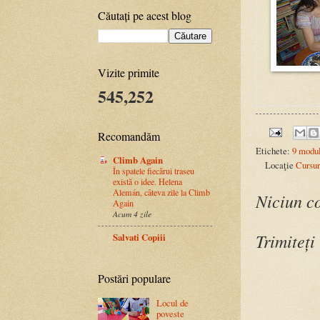
Căutați pe acest blog
Vizite primite
545,252
Recomandăm
Etichete:
9 modu
Climb Again
Locaţie
Cursur
În spatele fiecărui traseu
există o idee. Helena
Alemán, câteva zile la Climb
Niciun c
Again
Acum 4 zile
Trimiteți
Salvati Copiii
Postări populare
Locul de
poveste