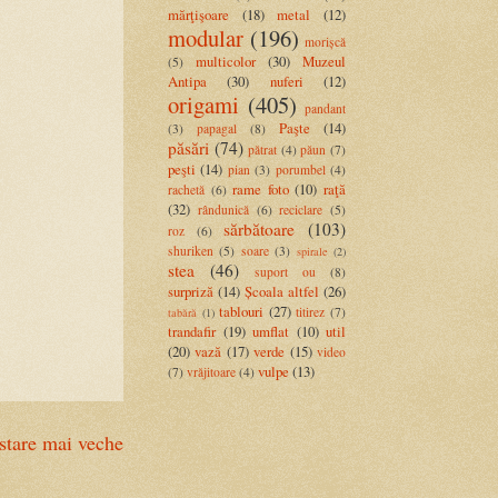
mărţişoare
(18)
metal
(12)
modular
(196)
morișcă
multicolor
(30)
Muzeul
(5)
Antipa
(30)
nuferi
(12)
origami
(405)
pandant
Paşte
(14)
(3)
papagal
(8)
păsări
(74)
pătrat
(4)
păun
(7)
peşti
(14)
pian
(3)
porumbel
(4)
rame foto
(10)
raţă
rachetă
(6)
(32)
rândunică
(6)
reciclare
(5)
sărbătoare
(103)
roz
(6)
shuriken
(5)
soare
(3)
spirale
(2)
stea
(46)
suport ou
(8)
surpriză
(14)
Școala altfel
(26)
tablouri
(27)
titirez
(7)
tabără
(1)
trandafir
(19)
umflat
(10)
util
(20)
vază
(17)
verde
(15)
video
vulpe
(13)
(7)
vrăjitoare
(4)
stare mai veche