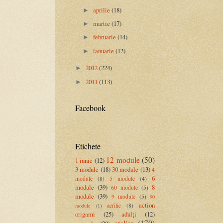
aprilie
(18)
►
martie
(17)
►
februarie
(14)
►
ianuarie
(12)
►
2012
(224)
►
2011
(113)
►
Facebook
Etichete
12 module
(50)
1 iunie
(12)
3 module
(18)
30 module
(13)
4
6
module
(8)
5 module
(4)
module
(39)
8
60 module
(5)
module
(39)
9 module
(5)
90
action
acrilic
(8)
module
(1)
origami
(25)
adulţi
(12)