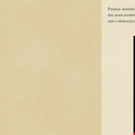
Pasărea însetată
din nouă module,
sine o distracți