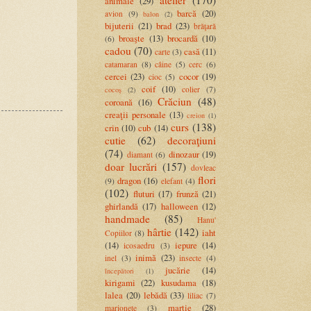
atelier
(170)
animale
(29)
barcă
(20)
avion
(9)
balon
(2)
bijuterii
(21)
brad
(23)
brăţară
broaşte
(13)
brocardă
(10)
(6)
cadou
(70)
casă
(11)
carte
(3)
catamaran
(8)
câine
(5)
cerc
(6)
cercei
(23)
cocor
(19)
cioc
(5)
coif
(10)
colier
(7)
cocoș
(2)
Crăciun
(48)
coroană
(16)
creaţii personale
(13)
creion
(1)
curs
(138)
crin
(10)
cub
(14)
cutie
(62)
decoraţiuni
(74)
dinozaur
(19)
diamant
(6)
doar lucrări
(157)
dovleac
flori
dragon
(16)
(9)
elefant
(4)
(102)
fluturi
(17)
frunză
(21)
ghirlandă
(17)
halloween
(12)
handmade
(85)
Hanu'
hârtie
(142)
iaht
Copiilor
(8)
(14)
iepure
(14)
icosaedru
(3)
inimă
(23)
inel
(3)
insecte
(4)
jucărie
(14)
începători
(1)
kirigami
(22)
kusudama
(18)
lalea
(20)
lebădă
(33)
liliac
(7)
martie
(28)
marionete
(3)