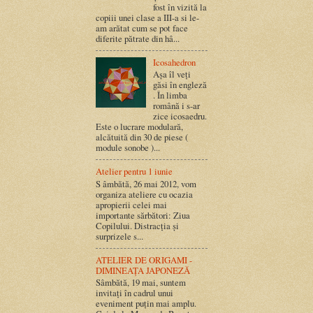
fost în vizită la
copiii unei clase a III-a si le-
am arătat cum se pot face
diferite pătrate din hâ...
Icosahedron
Așa îl veți
găsi în engleză
. În limba
română i s-ar
zice icosaedru.
Este o lucrare modulară,
alcătuită din 30 de piese (
module sonobe )...
Atelier pentru 1 iunie
S âmbătă, 26 mai 2012, vom
organiza ateliere cu ocazia
apropierii celei mai
importante sărbători: Ziua
Copilului. Distracția și
surprizele s...
ATELIER DE ORIGAMI -
DIMINEAȚA JAPONEZĂ
Sâmbătă, 19 mai, suntem
invitați în cadrul unui
eveniment puțin mai amplu.