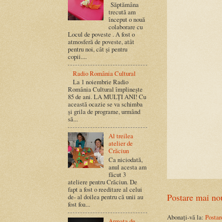
Săptămâna
trecută am
început o nouă
colaborare cu
Locul de poveste . A fost o
atmosferă de poveste, atât
pentru noi, cât și pentru
copii....
Radio România Cultural
La 1 noiembrie Radio
România Cultural împlinește
85 de ani. LA MULȚI ANI! Cu
această ocazie se va schimba
și grila de programe, urmând
să...
Al treilea
atelier de
Crăciun
Ca niciodată,
anul acesta am
făcut 3
ateliere pentru Crăciun. De
fapt a fost o reeditare al celui
Postare mai no
de- al doilea pentru că unii au
fost foa...
Abonați-vă la:
Postar
Armata de