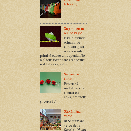
lebede :)
Suport pentru
oul de Paște
Este o lucrare
origami pe
care am găsit-
o într-o carte
primită cadou din Japonia. Ne-
a plăcut foarte tare atât pentru
utilitatea sa, cât ș...
Set inel +
cercei
Pentru că
inelul trebuia
asortat cu
ceva, am făcut
şi cercei ;)
Săptămâna
verde
În Săptămâna
verde de la
Școala 195 am