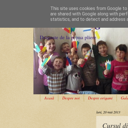
This site uses cookies from Google to d
are shared with Google along with perf
Cursuri Origami
statistics, and to detect and address 
Dragoste de la prima pliere
Acasă
Despre noi
Despre origami
Gale
luni, 20 mai 2013
Cursul d