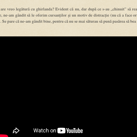
 are vreo legătură cu ghirlanda? Evident că nu, dar după ce s-au „chinuit” să re
 ne-am gândit să le oferim cursanților și un motiv de distracție (nu că a face or
e). Se pare că ne-am gândit bine, pentru că nu se mai săturau să pună pasărea să bea 