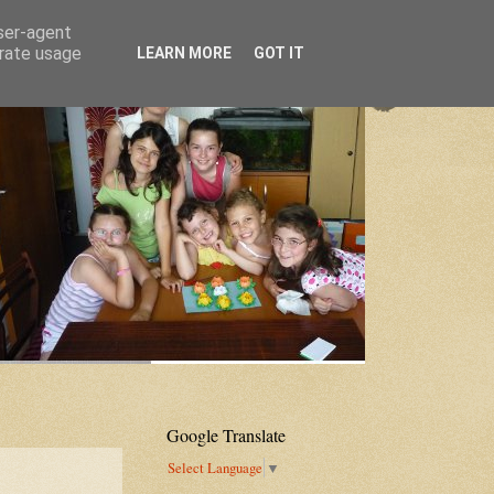
user-agent
erate usage
LEARN MORE
GOT IT
Google Translate
Select Language
▼