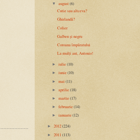
august
(6)
▼
Cutie sau altceva?
Ghirlandă?
Colier
Galben și negru
Coroana împăratului
La mulți ani, Antonio!
iulie
(10)
►
iunie
(10)
►
mai
(11)
►
aprilie
(18)
►
martie
(17)
►
februarie
(14)
►
ianuarie
(12)
►
2012
(224)
►
2011
(113)
►