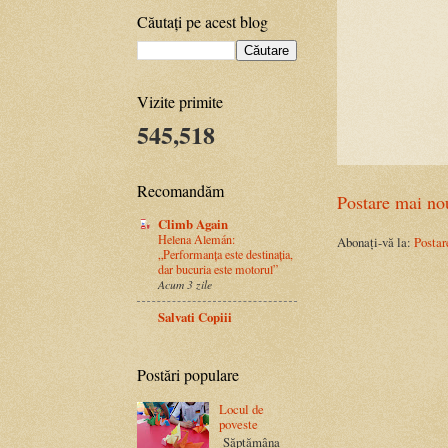
Căutați pe acest blog
Vizite primite
545,518
Recomandăm
Postare mai no
Climb Again
Helena Alemán:
Abonați-vă la:
Postar
„Performanța este destinația,
dar bucuria este motorul”
Acum 3 zile
Salvati Copiii
Postări populare
Locul de
poveste
Săptămâna