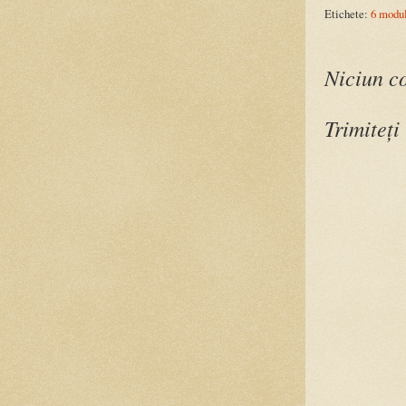
Etichete:
6 modu
Niciun c
Trimiteți