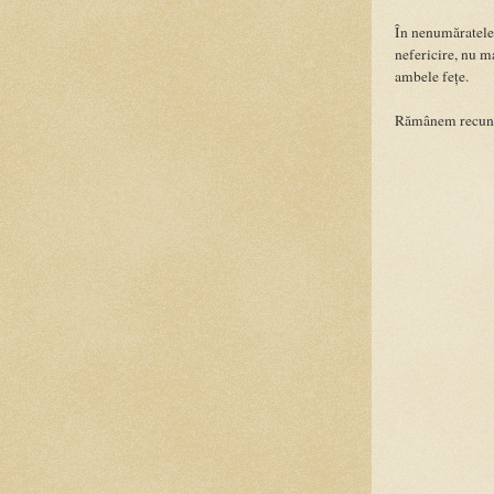
În nenumăratele 
nefericire, nu m
ambele fețe.
Rămânem recunos