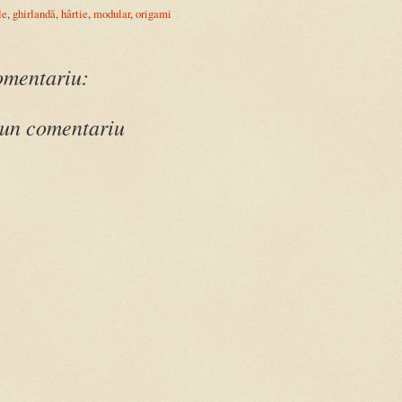
le
,
ghirlandă
,
hârtie
,
modular
,
origami
omentariu:
 un comentariu