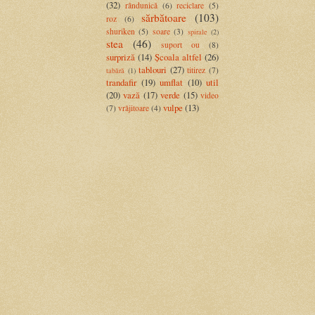
(32)
rândunică
(6)
reciclare
(5)
sărbătoare
(103)
roz
(6)
shuriken
(5)
soare
(3)
spirale
(2)
stea
(46)
suport ou
(8)
surpriză
(14)
Școala altfel
(26)
tablouri
(27)
titirez
(7)
tabără
(1)
trandafir
(19)
umflat
(10)
util
(20)
vază
(17)
verde
(15)
video
vulpe
(13)
(7)
vrăjitoare
(4)