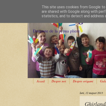
This site uses cookies from Google to d
are shared with Google along with perf
Cursuri Origami
statistics, and to detect and address 
Dragoste de la prima pliere
Acasă
Despre noi
Despre origami
Gale
luni, 12 august 2013
Ghirland