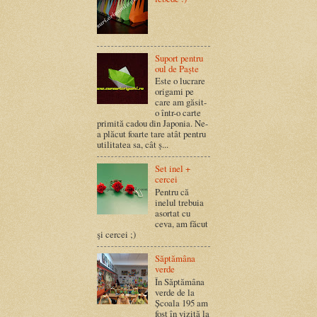
Suport pentru
oul de Paște
Este o lucrare
origami pe
care am găsit-
o într-o carte
primită cadou din Japonia. Ne-
a plăcut foarte tare atât pentru
utilitatea sa, cât ș...
Set inel +
cercei
Pentru că
inelul trebuia
asortat cu
ceva, am făcut
şi cercei ;)
Săptămâna
verde
În Săptămâna
verde de la
Școala 195 am
fost în vizită la