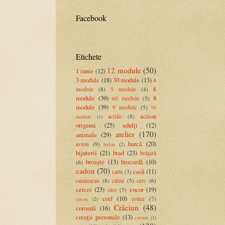
Facebook
Etichete
12 module
(50)
1 iunie
(12)
3 module
(18)
30 module
(13)
4
6
module
(8)
5 module
(4)
module
(39)
8
60 module
(5)
module
(39)
9 module
(5)
90
action
acrilic
(8)
module
(1)
origami
(25)
adulţi
(12)
atelier
(170)
animale
(29)
barcă
(20)
avion
(9)
balon
(2)
bijuterii
(21)
brad
(23)
brăţară
broaşte
(13)
brocardă
(10)
(6)
cadou
(70)
casă
(11)
carte
(3)
catamaran
(8)
câine
(5)
cerc
(6)
cercei
(23)
cocor
(19)
cioc
(5)
coif
(10)
colier
(7)
cocoș
(2)
Crăciun
(48)
coroană
(16)
creaţii personale
(13)
creion
(1)