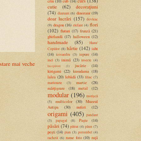
curs
(138)
crin
(10)
cub
(14)
cutie
(62)
decoraţiuni
(74)
dinozaur
(19)
diamant
(6)
doar lucrări
(157)
dovleac
flori
dragon
(16)
(9)
elefant
(4)
(102)
fluturi
(17)
frunză
(21)
ghirlandă
(17)
halloween
(12)
handmade
(85)
Hanu'
hârtie
(142)
iaht
Copiilor
(8)
(14)
iepure
(14)
icosaedru
(3)
inimă
(23)
inel
(3)
insecte
(4)
stare mai veche
jucărie
(14)
începători
(1)
kirigami
(22)
kusudama
(18)
lalea
(20)
lebădă
(33)
liliac
(7)
martie
(28)
marionete
(3)
mărţişoare
(18)
metal
(12)
modular
(196)
morișcă
multicolor
(30)
Muzeul
(5)
Antipa
(30)
nuferi
(12)
origami
(405)
pandant
Paşte
(14)
(3)
papagal
(8)
păsări
(74)
pătrat
(4)
păun
(7)
peşti
(14)
pian
(3)
porumbel
(4)
rame foto
(10)
raţă
rachetă
(6)