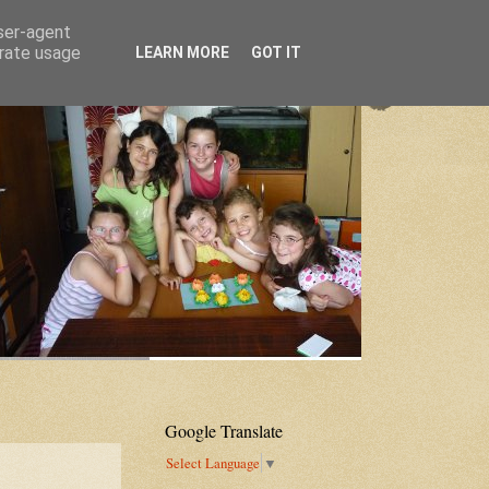
user-agent
erate usage
LEARN MORE
GOT IT
Google Translate
Select Language
▼