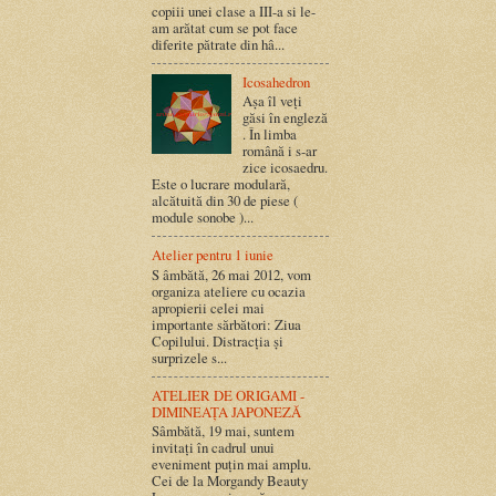
copiii unei clase a III-a si le-
am arătat cum se pot face
diferite pătrate din hâ...
Icosahedron
Așa îl veți
găsi în engleză
. În limba
română i s-ar
zice icosaedru.
Este o lucrare modulară,
alcătuită din 30 de piese (
module sonobe )...
Atelier pentru 1 iunie
S âmbătă, 26 mai 2012, vom
organiza ateliere cu ocazia
apropierii celei mai
importante sărbători: Ziua
Copilului. Distracția și
surprizele s...
ATELIER DE ORIGAMI -
DIMINEAȚA JAPONEZĂ
Sâmbătă, 19 mai, suntem
invitați în cadrul unui
eveniment puțin mai amplu.
Cei de la Morgandy Beauty