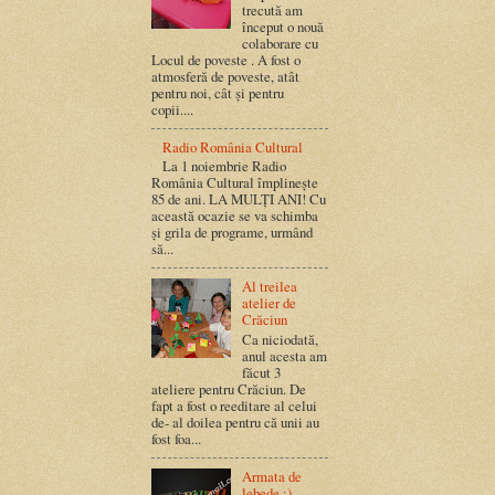
trecută am
început o nouă
colaborare cu
Locul de poveste . A fost o
atmosferă de poveste, atât
pentru noi, cât și pentru
copii....
Radio România Cultural
La 1 noiembrie Radio
România Cultural împlinește
85 de ani. LA MULȚI ANI! Cu
această ocazie se va schimba
și grila de programe, urmând
să...
Al treilea
atelier de
Crăciun
Ca niciodată,
anul acesta am
făcut 3
ateliere pentru Crăciun. De
fapt a fost o reeditare al celui
de- al doilea pentru că unii au
fost foa...
Armata de
lebede :)