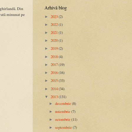
Arhivă blog
 ghirlandă. Din
arată minunat pe
2023
(2)
►
2022
(1)
►
2021
(1)
►
2020
(1)
►
2019
(2)
►
2018
(4)
►
2017
(19)
►
2016
(16)
►
2015
(33)
►
2014
(34)
►
2013
(131)
▼
decembrie
(8)
►
noiembrie
(7)
►
octombrie
(11)
►
septembrie
(7)
►