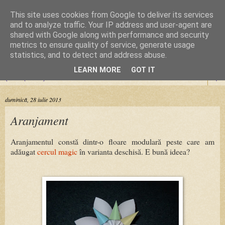
This site uses cookies from Google to deliver its services
Cursuri Origami
and to analyze traffic. Your IP address and user-agent are
shared with Google along with performance and security
metrics to ensure quality of service, generate usage
Dragoste de la prima pliere
statistics, and to detect and address abuse.
LEARN MORE
GOT IT
▼
duminică, 28 iulie 2013
Aranjament
Aranjamentul constă dintr-o floare modulară peste care am
adăugat
cercul magic
în varianta deschisă. E bună ideea?