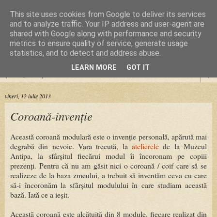
This site uses cookies from Google to deliver its services
Cursuri Origami
and to analyze traffic. Your IP address and user-agent are
shared with Google along with performance and security
metrics to ensure quality of service, generate usage
Dragoste de la prima pliere
statistics, and to detect and address abuse.
LEARN MORE
GOT IT
▼
vineri, 12 iulie 2013
Coroană-invenție
Această coroană modulară este o invenție personală, apărută mai
degrabă din nevoie. Vara trecută, la
atelierele
de la Muzeul
Antipa, la sfârșitul fiecărui modul îi încoronam pe copiii
prezenți. Pentru că nu am găsit nici o coroană / coif care să se
realizeze de la baza zmeului, a trebuit să inventăm ceva cu care
să-i încoronăm la sfârșitul modulului în care studiam această
bază. Iată ce a ieșit.
Această coroană este alcătuită din 8 module, fiecare realizat din