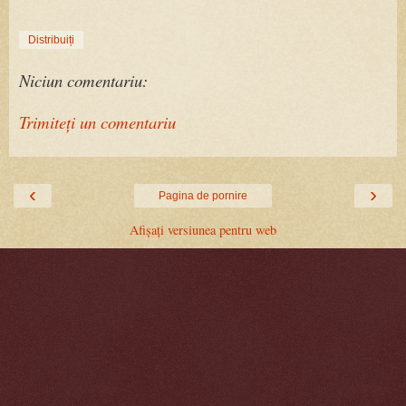
Distribuiți
Niciun comentariu:
Trimiteți un comentariu
‹
›
Pagina de pornire
Afișați versiunea pentru web